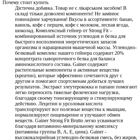
Почему стоит купить
Дієтична добавка. Товар не є лікарським засобом! В
складі тільки дозволені компоненти! Не замінює
повноцінне харчування! Вкусы в ассортименте: банан,
ваниль, кофе с перцем, кофе с молоком, лесная ягода,
шоколад. Комплексный гейнер от Strong Fit –
комбинированный источник углеводов и белка для
быстрого восполнения энергетических запасов
организма и наращивания мышечной массы. Углеводно-
белковый комплекс нашего гейнера содержит 20%
концентрата сывороточного белка для баланса
аминокислотного состава. Gainer содержит
растительные компоненты и активные вещества
(креатин), которые эффективно сочетаются друг с
другом и помогают спортсменам добиться лучших
результатов. Экстракт элеутерококка и папаин помогают
легко переносить тяжелые физические нагрузки,
благодаря своему тонизирующему и стимулирующему
действию. Лецитин и урсоловая кислота
транспортируют все полезные вещества к мышцам,
нормализируют пищеварение и улучшают обмен
веществ. Gainer Strong Fit Brutto легко усваивается
благодаря витаминно-минеральному комплексу
(витамины группы В, А, Е, цинк). Gainer -
высококалорийная углеводно-белковая смесь, без жиров,