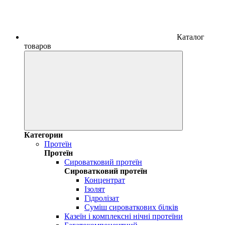
Каталог
товаров
Категории
Протеїн
Протеїн
Сироватковий протеїн
Сироватковий протеїн
Концентрат
Ізолят
Гідролізат
Суміш сироваткових білків
Казеїн і комплексні нічні протеїни