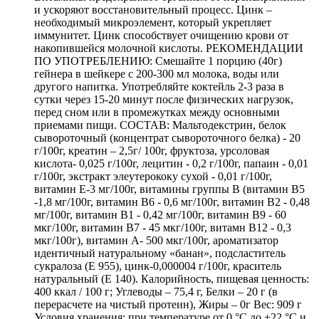
и ускоряют восстановительный процесс. Цинк –
необходимый микроэлемент, который укрепляет
иммунитет. Цинк способствует очищению крови от
накопившейся молочной кислоты. РЕКОМЕНДАЦИИ
ПО УПОТРЕБЛЕНИЮ: Смешайте 1 порцию (40г)
гейнера в шейкере с 200-300 мл молока, воды или
другого напитка. Употребляйте коктейль 2-3 раза в
сутки через 15-20 минут после физических нагрузок,
перед сном или в промежутках между основными
приемами пищи. СОСТАВ: Мальтодекстрин, белок
сывороточный (концентрат сывороточного белка) - 20
г/100г, креатин – 2,5г/ 100г, фруктоза, урсоловая
кислота- 0,025 г/100г, лецитин - 0,2 г/100г, папаин - 0,01
г/100г, экстракт элеутерококу сухой - 0,01 г/100г,
витамин Е-3 мг/100г, витамины группы В (витамин В5
-1,8 мг/100г, витамин В6 - 0,6 мг/100г, витамин В2 - 0,48
мг/100г, витамин В1 - 0,42 мг/100г, витамин В9 - 60
мкг/100г, витамин В7 - 45 мкг/100г, витамн В12 - 0,3
мкг/100г), витамин А- 500 мкг/100г, ароматизатор
идентичный натуральному «банан», подсластитель
сукралоза (Е 955), цинк-0,000004 г/100г, краситель
натуральный (Е 140). Калорийность, пищевая ценность:
400 ккал / 100 г; Углеводы – 75,4 г, Белки – 20 г (в
перерасчете на чистый протеин), Жиры – 0г Вес: 909 г
Условия хранения: при температуре от 0 °С до +22 °С и