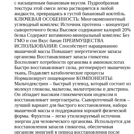
с насыщенным банановым вкусом. Пудрообразная
текстура этой смеси легко растворяется в любой
жидкости, превращаясь в густой банановый коктейль.
КЛЮЧЕВАЯ ОСОБЕННОСТЬ: Многокомпонентный
углеводный комплекс Источник протеина – концентрат
сывороточного белка Высокое содержание калорий 20%
белка Содержит витаминно-минеральный комплекс Без
ГМО и сои Вкус банан ПРЕИМУЩЕСТВА
ИСПОЛЬЗОВАНИЯ: Способствует наращиванию
мышечной массы Повышает энергетические запасы
организма Восстанавливает запасы гликогена
Восполняет потребности организма в аминокислотах
Быстро восстанавливает силы, регенерирует мышечную
ткань, Подавляет катаболические процессы
Нормализирует пищеварение КОМПОНЕНТЫ:
Мальтодекстрин – быстрый углевод, который состоит из
молекул глюкозы, мальтозы, мальтотриозы и декстрина.
Он обладает высоким гликемическим индексом и
восстанавливает энергозатраты. Сывороточный белок –
лучший вариант для быстрого восстановления, набора
мышечной массы и поддержания хорошей физической
формы. Фруктоза – легко утилизируемый источник
энергии для человеческого организма. Используется для
восстановления запасов гликогена, обеспечивая
организм энергией в период восстановления после