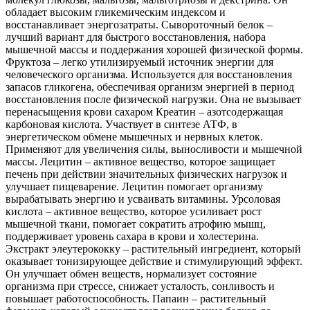
обладает высоким гликемическим индексом и
восстанавливает энергозатраты. Сывороточный белок –
лучший вариант для быстрого восстановления, набора
мышечной массы и поддержания хорошей физической формы.
Фруктоза – легко утилизируемый источник энергии для
человеческого организма. Используется для восстановления
запасов гликогена, обеспечивая организм энергией в период
восстановления после физической нагрузки. Она не вызывает
перенасыщения крови сахаром Креатин – азотсодержащая
карбоновая кислота. Участвует в синтезе АТФ, в
энергетическом обмене мышечных и нервных клеток.
Применяют для увеличения силы, выносливости и мышечной
массы. Лецитин – активное вещество, которое защищает
печень при действии значительных физических нагрузок и
улучшает пищеварение. Лецитин помогает организму
вырабатывать энергию и усваивать витамины. Урсоловая
кислота – активное вещество, которое усиливает рост
мышечной ткани, помогает сократить атрофию мышц,
поддерживает уровень сахара в крови и холестерина.
Экстракт элеутерококку – растительный ингредиент, который
оказывает тонизирующее действие и стимулирующий эффект.
Он улучшает обмен веществ, нормализует состояние
организма при стрессе, снижает усталость, сонливость и
повышает работоспособность. Папаин – растительный