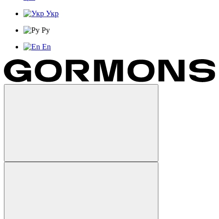
Укр
Ру
En