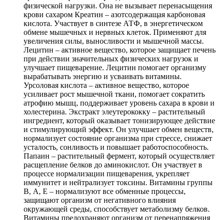
физической нагрузки. Она не вызывает перенасыщения
крови сахаром Креатин – азотсодержащая карбоновая
кислота. Участвует в синтезе АТФ, в энергетическом
обмене мышечных и нервных клеток. Применяют для
увеличения силы, выносливости и мышечной массы.
Лецитин – активное вещество, которое защищает печень
при действии значительных физических нагрузок и
улучшает пищеварение. Лецитин помогает организму
вырабатывать энергию и усваивать витамины.
Урсоловая кислота – активное вещество, которое
усиливает рост мышечной ткани, помогает сократить
атрофию мышц, поддерживает уровень сахара в крови и
холестерина. Экстракт элеутерококку – растительный
ингредиент, который оказывает тонизирующее действие
и стимулирующий эффект. Он улучшает обмен веществ,
нормализует состояние организма при стрессе, снижает
усталость, сонливость и повышает работоспособность.
Папаин – растительный фермент, который осуществляет
расщепление белков до аминокислот. Он участвует в
процессе нормализации пищеварения, укрепляет
иммунитет и нейтрализует токсины. Витамины группы
В, А, Е – нормализуют все обменные процессы,
защищают организм от негативного влияния
окружающей среды, способствует метаболизму белков.
Витамины предохраняют организм от перенапряжения