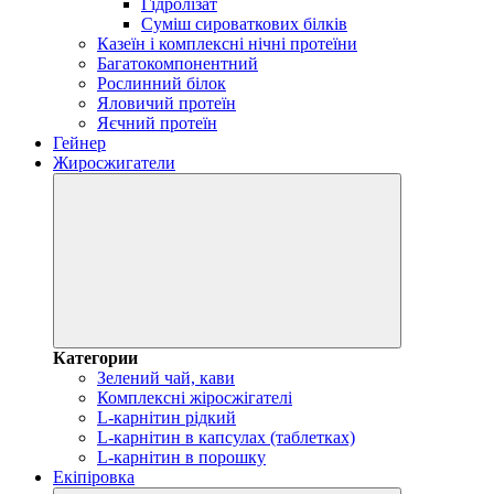
Гідролізат
Суміш сироваткових білків
Казеїн і комплексні нічні протеїни
Багатокомпонентний
Рослинний білок
Яловичий протеїн
Яєчний протеїн
Гейнер
Жиросжигатели
Категории
Зелений чай, кави
Комплексні жіросжігателі
L-карнітин рідкий
L-карнітин в капсулах (таблетках)
L-карнітин в порошку
Екіпіровка