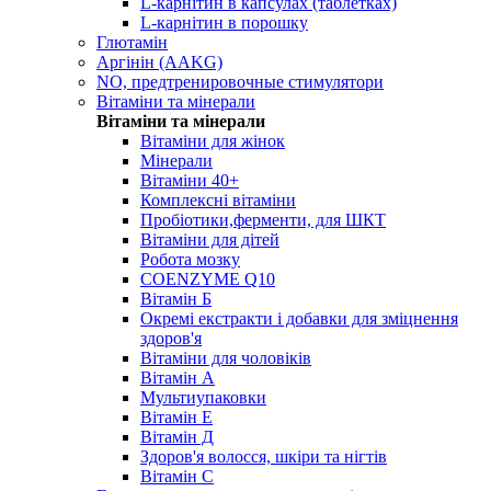
L-карнітин в капсулах (таблетках)
L-карнітин в порошку
Глютамін
Аргінін (AAKG)
NO, предтренировочные стимулятори
Вітаміни та мінерали
Вітаміни та мінерали
Вітаміни для жінок
Мінерали
Вітаміни 40+
Комплексні вітаміни
Пробіотики,ферменти, для ШКТ
Вітаміни для дітей
Робота мозку
COENZYME Q10
Вітамін Б
Окремі екстракти і добавки для зміцнення
здоров'я
Вітаміни для чоловіків
Вітамін А
Мультиупаковки
Вітамін Е
Вітамін Д
Здоров'я волосся, шкіри та нігтів
Вітамін С