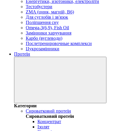
Енергетики, изотоники, електроліти
Тестобустери
ZMA (цинк, магній, В6)
Для суглобів і зв'язок
Поліпшення сну
Omega-3(6,9), Fish Oil
Замінники харчування
Карбо (вуглеводи)
Послетренировочные комплекси
Цукрозамінники
Протеїн
Категории
Сироватковий протеїн
Сироватковий протеїн
Концентрат
Ізолят