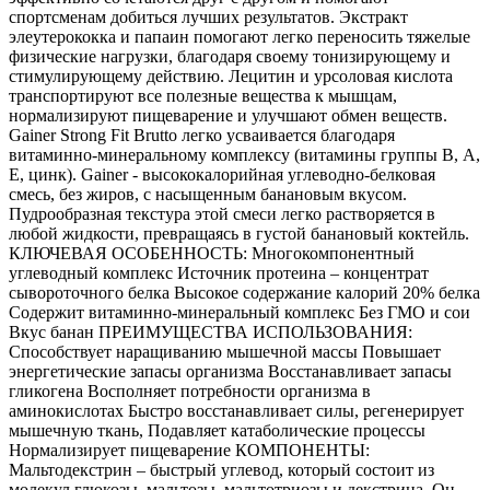
спортсменам добиться лучших результатов. Экстракт
элеутерококка и папаин помогают легко переносить тяжелые
физические нагрузки, благодаря своему тонизирующему и
стимулирующему действию. Лецитин и урсоловая кислота
транспортируют все полезные вещества к мышцам,
нормализируют пищеварение и улучшают обмен веществ.
Gainer Strong Fit Brutto легко усваивается благодаря
витаминно-минеральному комплексу (витамины группы В, А,
Е, цинк). Gainer - высококалорийная углеводно-белковая
смесь, без жиров, с насыщенным банановым вкусом.
Пудрообразная текстура этой смеси легко растворяется в
любой жидкости, превращаясь в густой банановый коктейль.
КЛЮЧЕВАЯ ОСОБЕННОСТЬ: Многокомпонентный
углеводный комплекс Источник протеина – концентрат
сывороточного белка Высокое содержание калорий 20% белка
Содержит витаминно-минеральный комплекс Без ГМО и сои
Вкус банан ПРЕИМУЩЕСТВА ИСПОЛЬЗОВАНИЯ:
Способствует наращиванию мышечной массы Повышает
энергетические запасы организма Восстанавливает запасы
гликогена Восполняет потребности организма в
аминокислотах Быстро восстанавливает силы, регенерирует
мышечную ткань, Подавляет катаболические процессы
Нормализирует пищеварение КОМПОНЕНТЫ:
Мальтодекстрин – быстрый углевод, который состоит из
молекул глюкозы, мальтозы, мальтотриозы и декстрина. Он