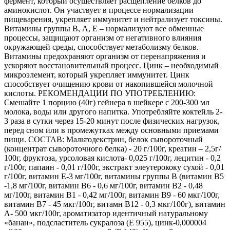
фермент, который осуществляет расщепление белков до
аминокислот. Он участвует в процессе нормализации
пищеварения, укрепляет иммунитет и нейтрализует токсины.
Витамины группы В, А, Е – нормализуют все обменные
процессы, защищают организм от негативного влияния
окружающей среды, способствует метаболизму белков.
Витамины предохраняют организм от перенапряжения и
ускоряют восстановительный процесс. Цинк – необходимый
микроэлемент, который укрепляет иммунитет. Цинк
способствует очищению крови от накопившейся молочной
кислоты. РЕКОМЕНДАЦИИ ПО УПОТРЕБЛЕНИЮ:
Смешайте 1 порцию (40г) гейнера в шейкере с 200-300 мл
молока, воды или другого напитка. Употребляйте коктейль 2-
3 раза в сутки через 15-20 минут после физических нагрузок,
перед сном или в промежутках между основными приемами
пищи. СОСТАВ: Мальтодекстрин, белок сывороточный
(концентрат сывороточного белка) - 20 г/100г, креатин – 2,5г/
100г, фруктоза, урсоловая кислота- 0,025 г/100г, лецитин - 0,2
г/100г, папаин - 0,01 г/100г, экстракт элеутерококу сухой - 0,01
г/100г, витамин Е-3 мг/100г, витамины группы В (витамин В5
-1,8 мг/100г, витамин В6 - 0,6 мг/100г, витамин В2 - 0,48
мг/100г, витамин В1 - 0,42 мг/100г, витамин В9 - 60 мкг/100г,
витамин В7 - 45 мкг/100г, витамн В12 - 0,3 мкг/100г), витамин
А- 500 мкг/100г, ароматизатор идентичный натуральному
«банан», подсластитель сукралоза (Е 955), цинк-0,000004