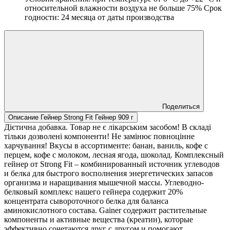
относительной влажности воздуха не больше 75% Срок
годности: 24 месяца от даты производства
Поделиться
Описание Гейнер Strong Fit Гейнер 909 г
Дієтична добавка. Товар не є лікарським засобом! В складі
тільки дозволені компоненти! Не замінює повноцінне
харчування! Вкусы в ассортименте: банан, ваниль, кофе с
перцем, кофе с молоком, лесная ягода, шоколад. Комплексный
гейнер от Strong Fit – комбинированный источник углеводов
и белка для быстрого восполнения энергетических запасов
организма и наращивания мышечной массы. Углеводно-
белковый комплекс нашего гейнера содержит 20%
концентрата сывороточного белка для баланса
аминокислотного состава. Gainer содержит растительные
компоненты и активные вещества (креатин), которые
эффективно сочетаются друг с другом и помогают