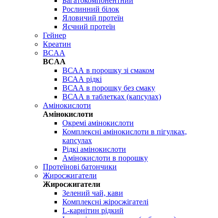
Багатокомпонентний
Рослинний білок
Яловичий протеїн
Яєчний протеїн
Гейнер
Креатин
BCAA
BCAA
ВСАА в порошку зі смаком
ВСАА рідкі
ВСАА в порошку без смаку
ВСАА в таблетках (капсулах)
Амінокислоти
Амінокислоти
Окремі амінокислоти
Комплексні амінокислоти в пігулках,
капсулах
Рідкі амінокислоти
Амінокислоти в порошку
Протеїнові батончики
Жиросжигатели
Жиросжигатели
Зелений чай, кави
Комплексні жіросжігателі
L-карнітин рідкий