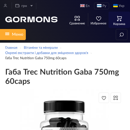
En
Ру
Укр
грн
Сравнение
Избранное
Корзина
Меню
Главная
Вітаміни та мінерали
Окремі екстракти і добавки для зміцнення здоров'я
Габа Trec Nutrition Gaba 750mg 60caps
Габа Trec Nutrition Gaba 750mg
60caps