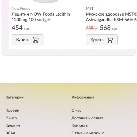
Now Foods
MST
Лецитин NOW Foods Lecithin
Мужское здоровье MST
1200mg 100 softgels
Ashwagandha KSM-66® 6
454
568
688
грн
грн
грн
Купить
Купить
Категории
Информация
Протеїн
О нас
Гейнер
Доставка и оплата
Креатин
Контакты
BCAA
Отзывы о магазине