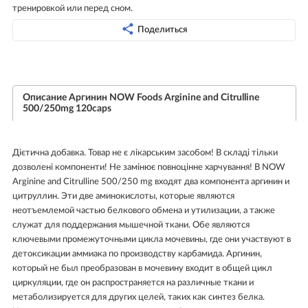
тренировкой или перед сном.
Поделиться
Описание Аргинин NOW Foods Arginine and Citrulline
500/250mg 120caps
Дієтична добавка. Товар не є лікарським засобом! В складі тільки
дозволені компоненти! Не замінює повноцінне харчування! В NOW
Arginine and Citrulline 500/250 mg входят два компонента аргинин и
цитруллин. Эти две аминокислоты, которые являются
неотъемлемой частью белкового обмена и утилизации, а также
служат для поддержания мышечной ткани. Обе являются
ключевыми промежуточными цикла мочевины, где они участвуют в
детоксикации аммиака по производству карбамида. Аргинин,
который не был преобразован в мочевину входит в общей цикл
циркуляции, где он распространяется на различные ткани и
метаболизируется для других целей, таких как синтез белка.