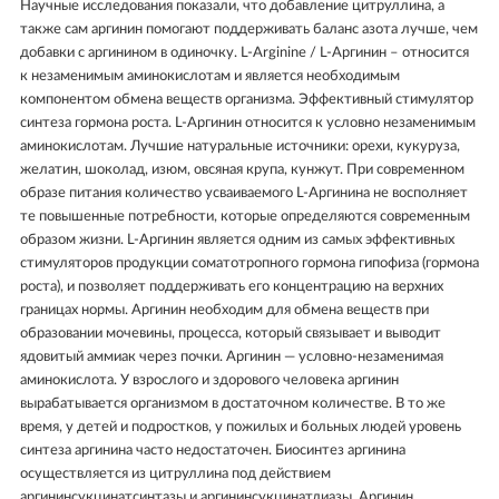
Научные исследования показали, что добавление цитруллина, а
также сам аргинин помогают поддерживать баланс азота лучше, чем
добавки с аргинином в одиночку. L-Arginine / L-Аргинин – относится
к незаменимым аминокислотам и является необходимым
компонентом обмена веществ организма. Эффективный стимулятор
синтеза гормона роста. L-Аргинин относится к условно незаменимым
аминокислотам. Лучшие натуральные источники: орехи, кукуруза,
желатин, шоколад, изюм, овсяная крупа, кунжут. При современном
образе питания количество усваиваемого L-Аргинина не восполняет
те повышенные потребности, которые определяются современным
образом жизни. L-Аргинин является одним из самых эффективных
стимуляторов продукции соматотропного гормона гипофиза (гормона
роста), и позволяет поддерживать его концентрацию на верхних
границах нормы. Аргинин необходим для обмена веществ при
образовании мочевины, процесса, который связывает и выводит
ядовитый аммиак через почки. Аргинин — условно-незаменимая
аминокислота. У взрослого и здорового человека аргинин
вырабатывается организмом в достаточном количестве. В то же
время, у детей и подростков, у пожилых и больных людей уровень
синтеза аргинина часто недостаточен. Биосинтез аргинина
осуществляется из цитруллина под действием
аргининсукцинатсинтазы и аргининсукцинатлиазы. Аргинин