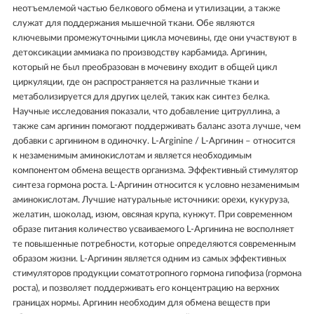
неотъемлемой частью белкового обмена и утилизации, а также
служат для поддержания мышечной ткани. Обе являются
ключевыми промежуточными цикла мочевины, где они участвуют в
детоксикации аммиака по производству карбамида. Аргинин,
который не был преобразован в мочевину входит в общей цикл
циркуляции, где он распространяется на различные ткани и
метаболизируется для других целей, таких как синтез белка.
Научные исследования показали, что добавление цитруллина, а
также сам аргинин помогают поддерживать баланс азота лучше, чем
добавки с аргинином в одиночку. L-Arginine / L-Аргинин – относится
к незаменимым аминокислотам и является необходимым
компонентом обмена веществ организма. Эффективный стимулятор
синтеза гормона роста. L-Аргинин относится к условно незаменимым
аминокислотам. Лучшие натуральные источники: орехи, кукуруза,
желатин, шоколад, изюм, овсяная крупа, кунжут. При современном
образе питания количество усваиваемого L-Аргинина не восполняет
те повышенные потребности, которые определяются современным
образом жизни. L-Аргинин является одним из самых эффективных
стимуляторов продукции соматотропного гормона гипофиза (гормона
роста), и позволяет поддерживать его концентрацию на верхних
границах нормы. Аргинин необходим для обмена веществ при