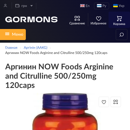
En
Ру
Укр
грн
Сравнение
Избранное
Корзина
Меню
Главная
Аргінін (AAKG)
Аргинин NOW Foods Arginine and Citrulline 500/250mg 120caps
Аргинин NOW Foods Arginine
and Citrulline 500/250mg
120caps