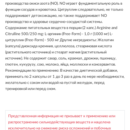
производства окиси азота (NO). NO играет фундаментальную роль в
функции сосудов и кровотока. Цитруллин следовательно, не только
поддерживает детоксикацию, но также поддерживает NO
производство и здоровье сердечно-сосудистой системы.
Содержание питательных веществ в порции (2 капс.) Arginine and
Citrulline 500/250 mg: L-аргинин (Free-Form) - 1,0 г (1000 мг) L-
цитруллин (Free-Form) - 500 мг Другие ингредиенты: Желатин
(капсула) диоксида кремния, целлюлоза, стеариновая кислота
(растительного источника) и стеарат магния (растительный
источник). Не содержит сахар, соль, крахмал, дрожжи, пшеницу,
глютен, кукурузу, сою, молоко, яйца, моллюски и консервантов.
Рекомендации по применению: В качестве диетической добавки,
принимать по 2 капсулы от 1 до 3 раз в день по мере необходимости,
желательно с соком или водой на пустой желудок, перед
тренировкой или перед сном.
Представленная информация не призывает к применению или
распространению сильнодействующих веществ и нацелена
исключительно на снижение риска осложнений и побочных