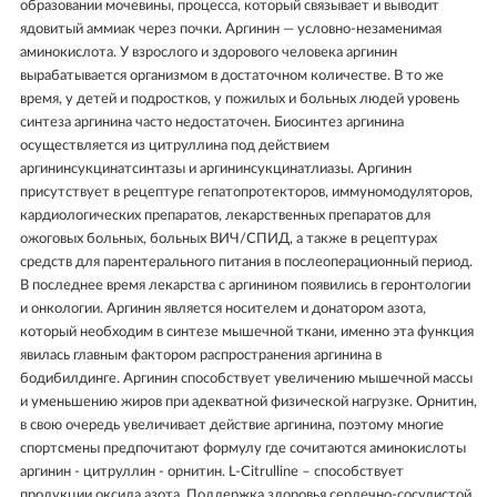
образовании мочевины, процесса, который связывает и выводит
ядовитый аммиак через почки. Аргинин — условно-незаменимая
аминокислота. У взрослого и здорового человека аргинин
вырабатывается организмом в достаточном количестве. В то же
время, у детей и подростков, у пожилых и больных людей уровень
синтеза аргинина часто недостаточен. Биосинтез аргинина
осуществляется из цитруллина под действием
аргининсукцинатсинтазы и аргининсукцинатлиазы. Аргинин
присутствует в рецептуре гепатопротекторов, иммуномодуляторов,
кардиологических препаратов, лекарственных препаратов для
ожоговых больных, больных ВИЧ/СПИД, а также в рецептурах
средств для парентерального питания в послеоперационный период.
В последнее время лекарства с аргинином появились в геронтологии
и онкологии. Аргинин является носителем и донатором азота,
который необходим в синтезе мышечной ткани, именно эта функция
явилась главным фактором распространения аргинина в
бодибилдинге. Аргинин способствует увеличению мышечной массы
и уменьшению жиров при адекватной физической нагрузке. Орнитин,
в свою очередь увеличивает действие аргинина, поэтому многие
спортсмены предпочитают формулу где сочитаются аминокислоты
аргинин - цитруллин - орнитин. L-Citrulline – способствует
продукции оксида азота. Поддержка здоровья сердечно-сосудистой