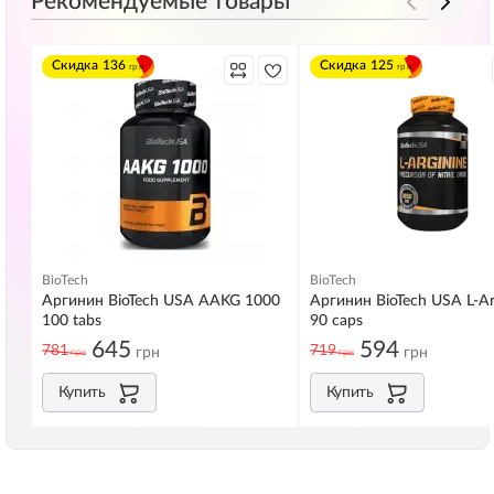
Рекомендуемые товары
Скидка
136
Скидка
125
грн
грн
BioTech
BioTech
Аргинин BioTech USA AAKG 1000
Аргинин BioTech USA L-Ar
100 tabs
90 caps
645
594
781
719
грн
грн
грн
грн
Купить
Купить