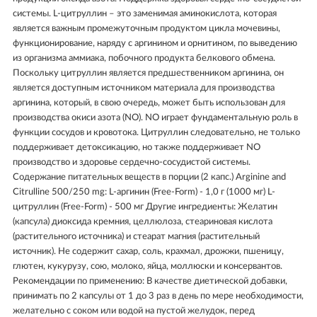
системы. L-цитруллин – это заменимая аминокислота, которая
является важным промежуточным продуктом цикла мочевины,
функционирование, наряду с аргинином и орнитином, по выведению
из организма аммиака, побочного продукта белкового обмена.
Поскольку цитруллин является предшественником аргинина, он
является доступным источником материала для производства
аргинина, который, в свою очередь, может быть использован для
производства окиси азота (NO). NO играет фундаментальную роль в
функции сосудов и кровотока. Цитруллин следовательно, не только
поддерживает детоксикацию, но также поддерживает NO
производство и здоровье сердечно-сосудистой системы.
Содержание питательных веществ в порции (2 капс.) Arginine and
Citrulline 500/250 mg: L-аргинин (Free-Form) - 1,0 г (1000 мг) L-
цитруллин (Free-Form) - 500 мг Другие ингредиенты: Желатин
(капсула) диоксида кремния, целлюлоза, стеариновая кислота
(растительного источника) и стеарат магния (растительный
источник). Не содержит сахар, соль, крахмал, дрожжи, пшеницу,
глютен, кукурузу, сою, молоко, яйца, моллюски и консервантов.
Рекомендации по применению: В качестве диетической добавки,
принимать по 2 капсулы от 1 до 3 раз в день по мере необходимости,
желательно с соком или водой на пустой желудок, перед