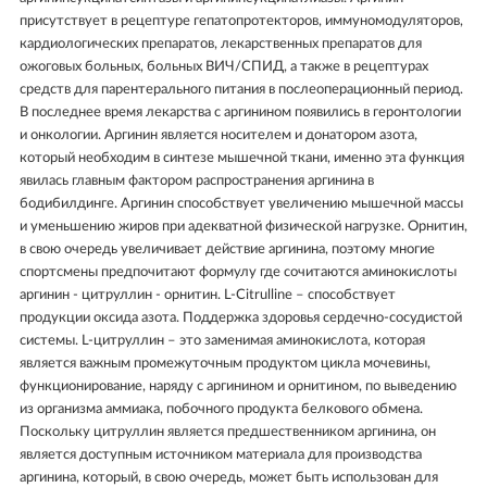
присутствует в рецептуре гепатопротекторов, иммуномодуляторов,
кардиологических препаратов, лекарственных препаратов для
ожоговых больных, больных ВИЧ/СПИД, а также в рецептурах
средств для парентерального питания в послеоперационный период.
В последнее время лекарства с аргинином появились в геронтологии
и онкологии. Аргинин является носителем и донатором азота,
который необходим в синтезе мышечной ткани, именно эта функция
явилась главным фактором распространения аргинина в
бодибилдинге. Аргинин способствует увеличению мышечной массы
и уменьшению жиров при адекватной физической нагрузке. Орнитин,
в свою очередь увеличивает действие аргинина, поэтому многие
спортсмены предпочитают формулу где сочитаются аминокислоты
аргинин - цитруллин - орнитин. L-Citrulline – способствует
продукции оксида азота. Поддержка здоровья сердечно-сосудистой
системы. L-цитруллин – это заменимая аминокислота, которая
является важным промежуточным продуктом цикла мочевины,
функционирование, наряду с аргинином и орнитином, по выведению
из организма аммиака, побочного продукта белкового обмена.
Поскольку цитруллин является предшественником аргинина, он
является доступным источником материала для производства
аргинина, который, в свою очередь, может быть использован для