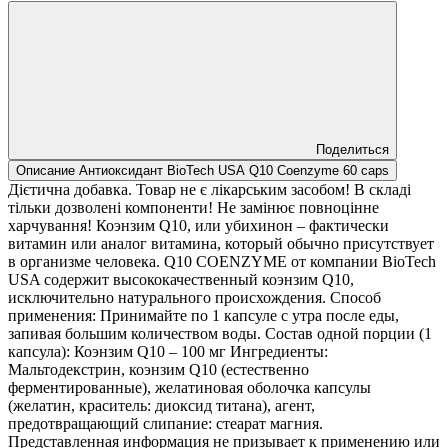
Поделиться
Описание Антиоксидант BioTech USA Q10 Coenzyme 60 caps
Дієтична добавка. Товар не є лікарським засобом! В складі
тільки дозволені компоненти! Не замінює повноцінне
харчування! Коэнзим Q10, или убихинон – фактически
витамин или аналог витамина, который обычно присутствует
в организме человека. Q10 COENZYMЕ от компании BioTech
USA содержит высококачественный коэнзим Q10,
исключительно натурального происхождения. Способ
применения: Принимайте по 1 капсуле с утра после еды,
запивая большим количеством воды. Состав одной порции (1
капсула): Коэнзим Q10 – 100 мг Ингредиенты:
Мальтодекстрин, коэнзим Q10 (естественно
ферментированные), желатиновая оболочка капсулы
(желатин, краситель: диоксид титана), агент,
предотвращающий слипание: стеарат магния.
Представленная информация не призывает к применению или