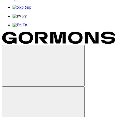
Укр
Ру
En