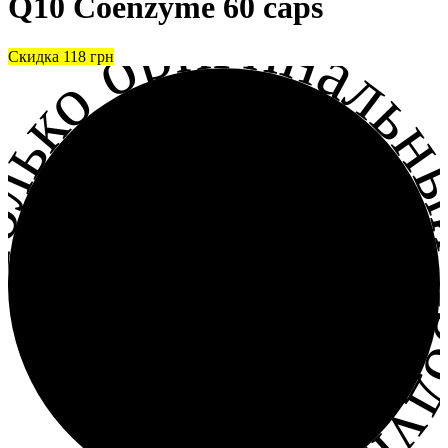
Q10 Coenzyme 60 caps
лько оригинальный прод
Скидка
118
грн