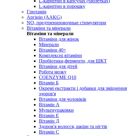
L-карнітин в капсулах (таблетках)
L-карнітин в порошку
Глютамін
Аргінін (AAKG)
NO, предтренировочные стимулятори
Вітаміни та мінерали
Вітаміни та мінерали
Вітаміни для жінок
Мінерали
Вітаміни 40+
Комплексні вітаміни
Пробіотики,ферменти, для ШКТ
Вітаміни для дітей
Робота мозку
COENZYME Q10
Вітамін Б
Окремі екстракти і добавки для зміцнення
здоров'я
Вітаміни для чоловіків
Вітамін А
Мультиупаковки
Вітамін Е
Вітамін Д
Здоров'я волосся, шкіри та нігтів
Вітамін С