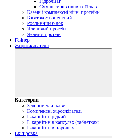
Гідролізат
Суміш сироваткових білків
Казеїн і комплексні нічні протеїни
Багатокомпонентний
Рослинний білок
Яловичий протеїн
Яєчний протеїн
Гейнер
Жиросжигатели
Категории
Зелений чай, кави
Комплексні жіросжігателі
L-карнітин рідкий
L-карнітин в капсулах (таблетках)
L-карнітин в порошку
Екіпіровка