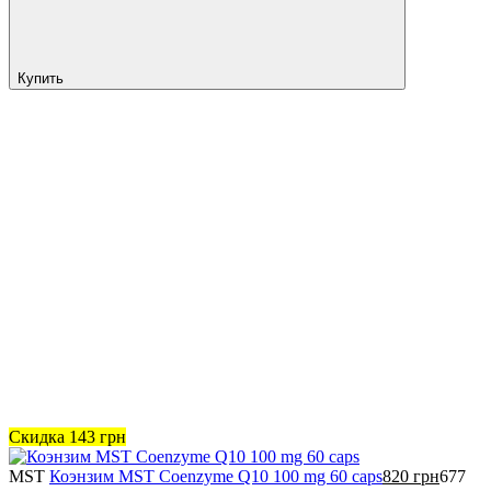
Купить
Скидка
143
грн
MST
Коэнзим MST Coenzyme Q10 100 mg 60 caps
820
грн
677