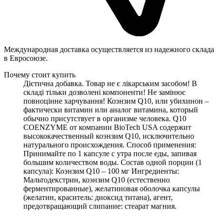
Международная доставка осуществляется из надежного склада
в Евросоюзе.
Почему стоит купить
Дієтична добавка. Товар не є лікарським засобом! В
складі тільки дозволені компоненти! Не замінює
повноцінне харчування! Коэнзим Q10, или убихинон –
фактически витамин или аналог витамина, который
обычно присутствует в организме человека. Q10
COENZYMЕ от компании BioTech USA содержит
высококачественный коэнзим Q10, исключительно
натурального происхождения. Способ применения:
Принимайте по 1 капсуле с утра после еды, запивая
большим количеством воды. Состав одной порции (1
капсула): Коэнзим Q10 – 100 мг Ингредиенты:
Мальтодекстрин, коэнзим Q10 (естественно
ферментированные), желатиновая оболочка капсулы
(желатин, краситель: диоксид титана), агент,
предотвращающий слипание: стеарат магния.