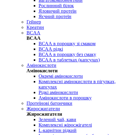
Багатокомпонентний
Рослинний білок
Яловичий протеїн
Яєчний протеїн
Гейнер
Креатин
BCAA
BCAA
ВСАА в порошку зі смаком
ВСАА рідкі
ВСАА в порошку без смаку
ВСАА в таблетках (капсулах)
Амінокислоти
Амінокислоти
Окремі амінокислоти
Комплексні амінокислоти в пігулках,
капсулах
Рідкі амінокислоти
Амінокислоти в порошку
Протеїнові батончики
Жиросжигатели
Жиросжигатели
Зелений чай, кави
Комплексні жіросжігателі
L-карнітин рідкий