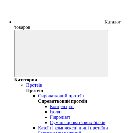
Каталог
товаров
Категории
Протеїн
Протеїн
Сироватковий протеїн
Сироватковий протеїн
Концентрат
Ізолят
Гідролізат
Суміш сироваткових білків
Казеїн і комплексні нічні протеїни