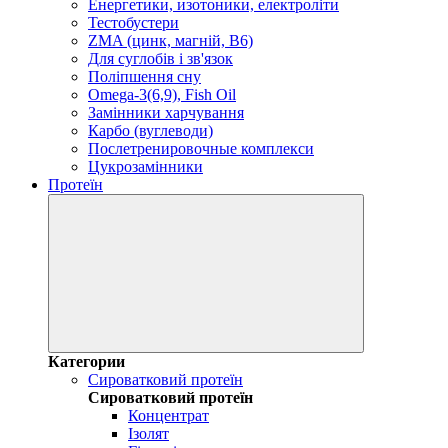
Енергетики, изотоники, електроліти
Тестобустери
ZMA (цинк, магній, В6)
Для суглобів і зв'язок
Поліпшення сну
Omega-3(6,9), Fish Oil
Замінники харчування
Карбо (вуглеводи)
Послетренировочные комплекси
Цукрозамінники
Протеїн
Категории
Сироватковий протеїн
Сироватковий протеїн
Концентрат
Ізолят