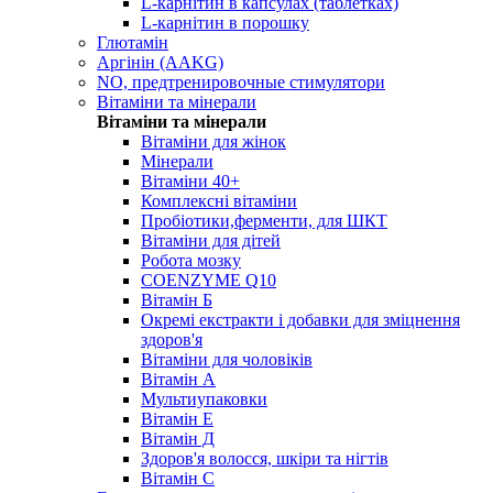
L-карнітин в капсулах (таблетках)
L-карнітин в порошку
Глютамін
Аргінін (AAKG)
NO, предтренировочные стимулятори
Вітаміни та мінерали
Вітаміни та мінерали
Вітаміни для жінок
Мінерали
Вітаміни 40+
Комплексні вітаміни
Пробіотики,ферменти, для ШКТ
Вітаміни для дітей
Робота мозку
COENZYME Q10
Вітамін Б
Окремі екстракти і добавки для зміцнення
здоров'я
Вітаміни для чоловіків
Вітамін А
Мультиупаковки
Вітамін Е
Вітамін Д
Здоров'я волосся, шкіри та нігтів
Вітамін С