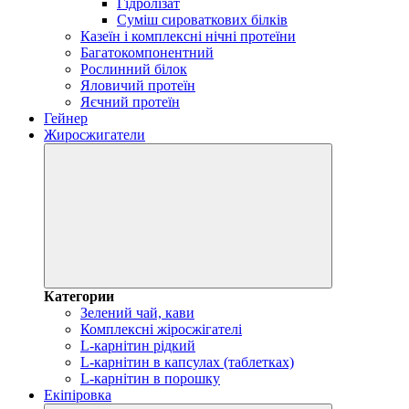
Гідролізат
Суміш сироваткових білків
Казеїн і комплексні нічні протеїни
Багатокомпонентний
Рослинний білок
Яловичий протеїн
Яєчний протеїн
Гейнер
Жиросжигатели
Категории
Зелений чай, кави
Комплексні жіросжігателі
L-карнітин рідкий
L-карнітин в капсулах (таблетках)
L-карнітин в порошку
Екіпіровка