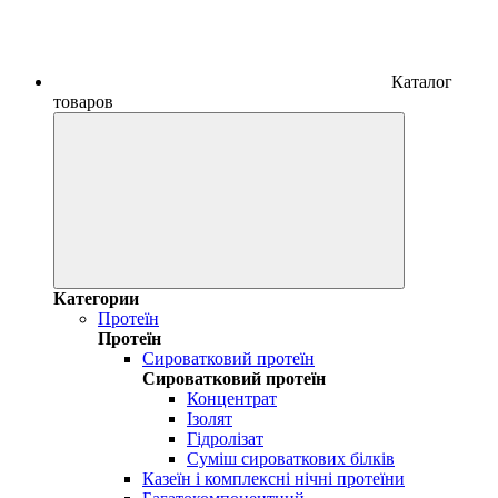
Каталог
товаров
Категории
Протеїн
Протеїн
Сироватковий протеїн
Сироватковий протеїн
Концентрат
Ізолят
Гідролізат
Суміш сироваткових білків
Казеїн і комплексні нічні протеїни