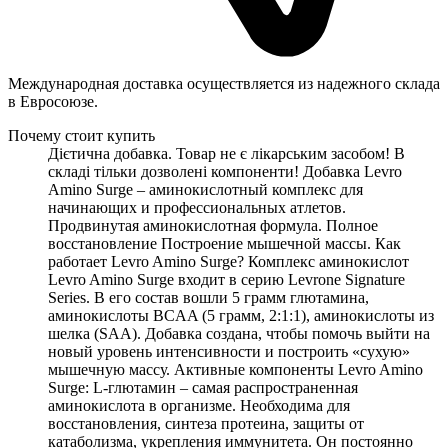
Международная доставка осуществляется из надежного склада
в Евросоюзе.
Почему стоит купить
Дієтична добавка. Товар не є лікарським засобом! В
складі тільки дозволені компоненти! Добавка Levro
Amino Surge – аминокислотный комплекс для
начинающих и профессиональных атлетов.
Продвинутая аминокислотная формула. Полное
восстановление Построение мышечной массы. Как
работает Levro Amino Surge? Комплекс аминокислот
Levro Amino Surge входит в серию Levrone Signature
Series. В его состав вошли 5 грамм глютамина,
аминокислоты BCAA (5 грамм, 2:1:1), аминокислоты из
шелка (SAA). Добавка создана, чтобы помочь выйти на
новый уровень интенсивности и построить «сухую»
мышечную массу. Активные компоненты Levro Amino
Surge: L-глютамин – самая распространенная
аминокислота в организме. Необходима для
восстановления, синтеза протеина, защиты от
катаболизма, укрепления иммунитета. Он постоянно