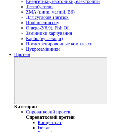
Енергетики, изотоники, електроліти
Тестобустери
ZMA (цинк, магній, В6)
Для суглобів і зв'язок
Поліпшення сну
Omega-3(6,9), Fish Oil
Замінники харчування
Карбо (вуглеводи)
Послетренировочные комплекси
Цукрозамінники
Протеїн
Категории
Сироватковий протеїн
Сироватковий протеїн
Концентрат
Ізолят