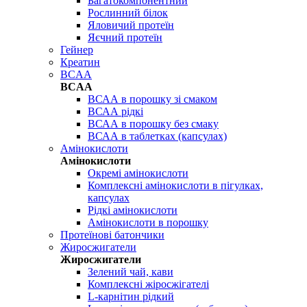
Багатокомпонентний
Рослинний білок
Яловичий протеїн
Яєчний протеїн
Гейнер
Креатин
BCAA
BCAA
ВСАА в порошку зі смаком
ВСАА рідкі
ВСАА в порошку без смаку
ВСАА в таблетках (капсулах)
Амінокислоти
Амінокислоти
Окремі амінокислоти
Комплексні амінокислоти в пігулках,
капсулах
Рідкі амінокислоти
Амінокислоти в порошку
Протеїнові батончики
Жиросжигатели
Жиросжигатели
Зелений чай, кави
Комплексні жіросжігателі
L-карнітин рідкий