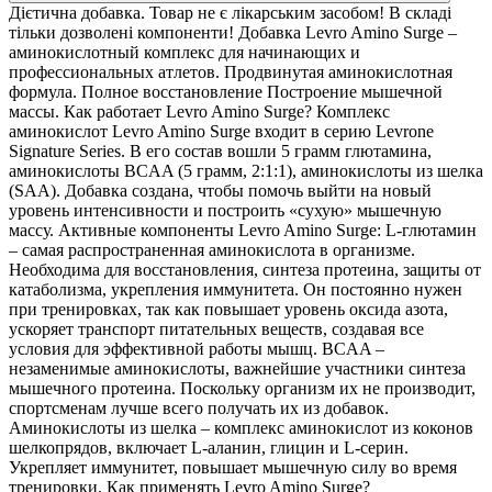
Дієтична добавка. Товар не є лікарським засобом! В складі
тільки дозволені компоненти! Добавка Levro Amino Surge –
аминокислотный комплекс для начинающих и
профессиональных атлетов. Продвинутая аминокислотная
формула. Полное восстановление Построение мышечной
массы. Как работает Levro Amino Surge? Комплекс
аминокислот Levro Amino Surge входит в серию Levrone
Signature Series. В его состав вошли 5 грамм глютамина,
аминокислоты BCAA (5 грамм, 2:1:1), аминокислоты из шелка
(SAA). Добавка создана, чтобы помочь выйти на новый
уровень интенсивности и построить «сухую» мышечную
массу. Активные компоненты Levro Amino Surge: L-глютамин
– самая распространенная аминокислота в организме.
Необходима для восстановления, синтеза протеина, защиты от
катаболизма, укрепления иммунитета. Он постоянно нужен
при тренировках, так как повышает уровень оксида азота,
ускоряет транспорт питательных веществ, создавая все
условия для эффективной работы мышц. BCAA –
незаменимые аминокислоты, важнейшие участники синтеза
мышечного протеина. Поскольку организм их не производит,
спортсменам лучше всего получать их из добавок.
Аминокислоты из шелка – комплекс аминокислот из коконов
шелкопрядов, включает L-аланин, глицин и L-серин.
Укрепляет иммунитет, повышает мышечную силу во время
тренировки. Как применять Levro Amino Surge?