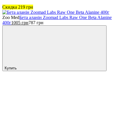
Скидка
219
грн
Zoo Med
Бета аланін Zoomad Labs Raw One Beta Alanine
400г
1005
грн
787
грн
Купить