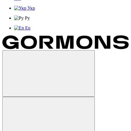
Укр
Ру
En