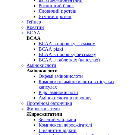
Багатокомпонентний
Рослинний білок
Яловичий протеїн
Яєчний протеїн
Гейнер
Креатин
BCAA
BCAA
ВСАА в порошку зі смаком
ВСАА рідкі
ВСАА в порошку без смаку
ВСАА в таблетках (капсулах)
Амінокислоти
Амінокислоти
Окремі амінокислоти
Комплексні амінокислоти в пігулках,
капсулах
Рідкі амінокислоти
Амінокислоти в порошку
Протеїнові батончики
Жиросжигатели
Жиросжигатели
Зелений чай, кави
Комплексні жіросжігателі
L-карнітин рідкий