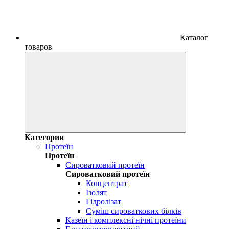
Каталог
товаров
Категории
Протеїн
Протеїн
Сироватковий протеїн
Сироватковий протеїн
Концентрат
Ізолят
Гідролізат
Суміш сироваткових білків
Казеїн і комплексні нічні протеїни