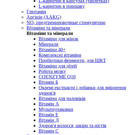
L-карнітин в капсулах (таблетках)
L-карнітин в порошку
Глютамін
Аргінін (AAKG)
NO, предтренировочные стимулятори
Вітаміни та мінерали
Вітаміни та мінерали
Вітаміни для жінок
Мінерали
Вітаміни 40+
Комплексні вітаміни
Пробіотики,ферменти, для ШКТ
Вітаміни для дітей
Робота мозку
COENZYME Q10
Вітамін Б
Окремі екстракти і добавки для зміцнення
здоров'я
Вітаміни для чоловіків
Вітамін А
Мультиупаковки
Вітамін Е
Вітамін Д
Здоров'я волосся, шкіри та нігтів
Вітамін С