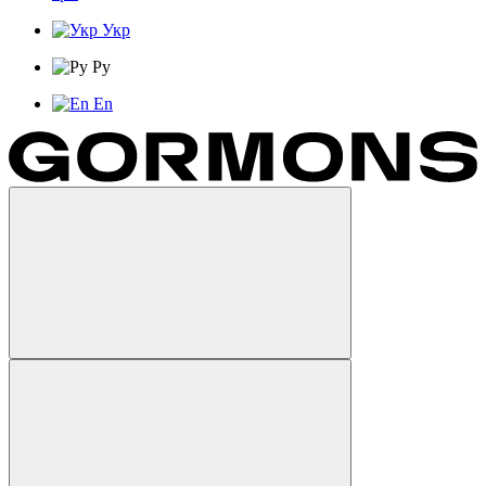
Укр
Ру
En