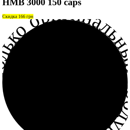
HMB 3000 150 caps
лько оригинальный прод
Скидка
166
грн