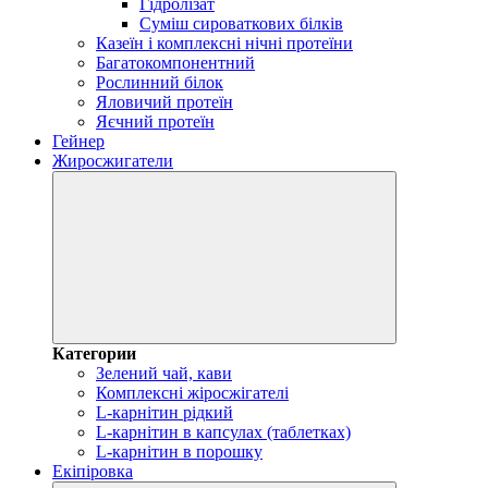
Гідролізат
Суміш сироваткових білків
Казеїн і комплексні нічні протеїни
Багатокомпонентний
Рослинний білок
Яловичий протеїн
Яєчний протеїн
Гейнер
Жиросжигатели
Категории
Зелений чай, кави
Комплексні жіросжігателі
L-карнітин рідкий
L-карнітин в капсулах (таблетках)
L-карнітин в порошку
Екіпіровка