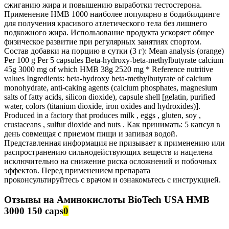
сжиганию жира и повышению выработки тестостерона.
Применение HMB 1000 наиболее популярно в бодибилдинге
для получения красивого атлетического тела без лишнего
подкожного жира. Использование продукта ускоряет общее
физическое развитие при регулярных занятиях спортом.
Состав добавки на порцию в сутки (3 г): Mean analysis (orange)
Per 100 g Per 5 capsules Beta-hydroxy-beta-methylbutyrate calcium
45g 3000 mg of which HMB 38g 2520 mg * Reference nutritive
values Ingredients: beta-hydroxy beta-methylbutyrate of calcium
monohydrate, anti-caking agents (calcium phosphates, magnesium
salts of fatty acids, silicon dioxide), capsule shell [gelatin, purified
water, colors (titanium dioxide, iron oxides and hydroxides)].
Produced in a factory that produces milk , eggs , gluten, soy ,
crustaceans , sulfur dioxide and nuts . Как принимать: 5 капсул в
день совмещая с приемом пищи и запивая водой.
Представленная информация не призывает к применению или
распространению сильнодействующих веществ и нацелена
исключительно на снижение риска осложнений и побочных
эффектов. Перед применением препарата
проконсультируйтесь с врачом и ознакомьтесь с инструкцией.
Отзывы на Аминокислоты BioTech USA HMB
3000 150 caps
0