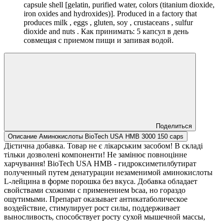
capsule shell [gelatin, purified water, colors (titanium dioxide,
iron oxides and hydroxides)]. Produced in a factory that
produces milk , eggs , gluten, soy , crustaceans , sulfur
dioxide and nuts . Как принимать: 5 капсул в день
совмещая с приемом пищи и запивая водой.
Поделиться
Описание Аминокислоты BioTech USA HMB 3000 150 caps
Дієтична добавка. Товар не є лікарським засобом! В складі
тільки дозволені компоненти! Не замінює повноцінне
харчування! BioTech USA HMB - гидроксиметилбутират
полученный путем денатурации незаменимой аминокислоты
L-лейцина в форме порошка без вкуса. Добавка обладает
свойствами схожими с применением bcaa, но гораздо
ощутимыми. Препарат оказывает антикатаболическое
воздействие, стимулирует рост силы, поддерживает
выносливость, способствует росту сухой мышечной массы,