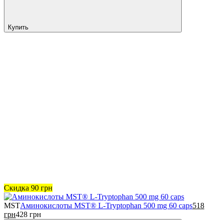
Купить
Скидка
90
грн
MST
Аминокислоты MST® L-Tryptophan 500 mg 60 caps
518
грн
428
грн