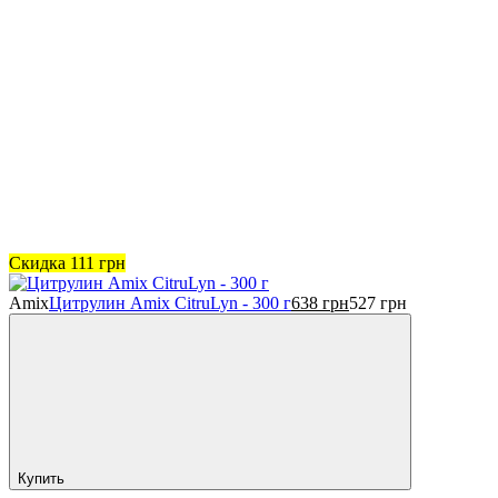
Скидка
111
грн
Amix
Цитрулин Amix CitruLyn - 300 г
638
грн
527
грн
Купить