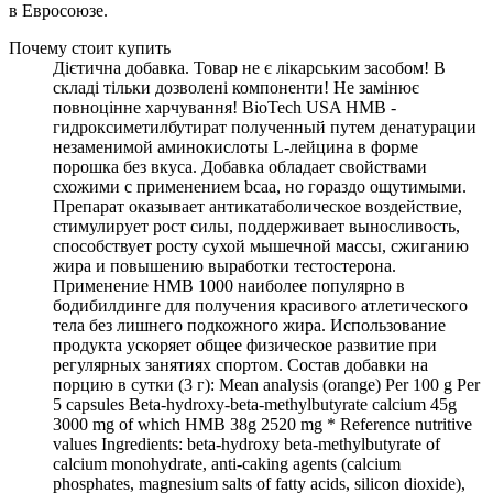
в Евросоюзе.
Почему стоит купить
Дієтична добавка. Товар не є лікарським засобом! В
складі тільки дозволені компоненти! Не замінює
повноцінне харчування! BioTech USA HMB -
гидроксиметилбутират полученный путем денатурации
незаменимой аминокислоты L-лейцина в форме
порошка без вкуса. Добавка обладает свойствами
схожими с применением bcaa, но гораздо ощутимыми.
Препарат оказывает антикатаболическое воздействие,
стимулирует рост силы, поддерживает выносливость,
способствует росту сухой мышечной массы, сжиганию
жира и повышению выработки тестостерона.
Применение HMB 1000 наиболее популярно в
бодибилдинге для получения красивого атлетического
тела без лишнего подкожного жира. Использование
продукта ускоряет общее физическое развитие при
регулярных занятиях спортом. Состав добавки на
порцию в сутки (3 г): Mean analysis (orange) Per 100 g Per
5 capsules Beta-hydroxy-beta-methylbutyrate calcium 45g
3000 mg of which HMB 38g 2520 mg * Reference nutritive
values Ingredients: beta-hydroxy beta-methylbutyrate of
calcium monohydrate, anti-caking agents (calcium
phosphates, magnesium salts of fatty acids, silicon dioxide),