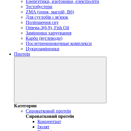
Енергетики, изотоники, електроліти
Тестобустери
ZMA (цинк, магній, В6)
Для суглобів і зв'язок
Поліпшення сну
Omega-3(6,9), Fish Oil
Замінники харчування
Карбо (вуглеводи)
Послетренировочные комплекси
Цукрозамінники
Протеїн
Категории
Сироватковий протеїн
Сироватковий протеїн
Концентрат
Ізолят