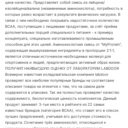
цена-качество. Представляет собой смесь из лейцина/
изолейцина/валина (незаменимые аминокислоты), потребность в
которых резко возрастает в результате физических нагрузок. В
связи с чем необходимо покрывать недостаточное количество
BCAA, поступающее с пищевыми продуктами, за счёт приёма
дополнительных порций специального питания - к примеру
концентрата, специально изготавливаемого промышленным
способом для этих целей. Аминокислотная смесь от "MyProtein",
содержащая вышеуказанные ингредиенты в пропорции 2:1:1,
является отличным источником необходимых молекул для
спортсменов и людей, предпочитающих активный образ жизни.
ПОЛУЧИЛ НАИВЫСШУЮ ОЦЕНКУ ОТ ЛАБОРАТОРИИ LABDOOR
Всемирно известная иследовательская компания labdoor
проверяет все наиболее популярные бренды на соответсвие
описания товара на этикетке с тем, что на самом деле
содержится в упаковке. Так же полностью проверяет качество
содержимого, биологическая ценность компонентов. Данный
продукт занимает 3-тье место в рейтинге из 22 самых
известных брендов (категория BCAA), что ставит его в список
лучших предложений, учитывая его доступную стоимость
продукта. Сочетание трёх аминокислот, относящихся к