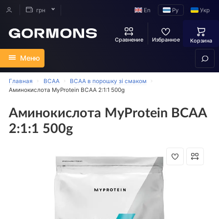
En
Ру
Укр
грн
Сравнение
Избранное
Корзина
Меню
Главная
BCAA
ВСАА в порошку зі смаком
Аминокислота MyProtein BCAA 2:1:1 500g
Аминокислота MyProtein BCAA
2:1:1 500g