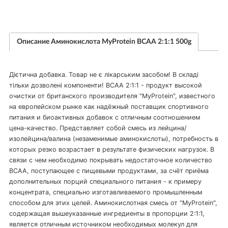
Описание Аминокислота MyProtein BCAA 2:1:1 500g
Дієтична добавка. Товар не є лікарським засобом! В складі
тільки дозволені компоненти! BCAA 2:1:1 - продукт высокой
очистки от британского производителя "MyProtein", известного
на европейском рынке как надёжный поставщик спортивного
питания и биоактивных добавок с отличным соотношением
цена-качество. Представляет собой смесь из лейцина/
изолейцина/валина (незаменимые аминокислоты), потребность в
которых резко возрастает в результате физических нагрузок. В
связи с чем необходимо покрывать недостаточное количество
BCAA, поступающее с пищевыми продуктами, за счёт приёма
дополнительных порций специального питания - к примеру
концентрата, специально изготавливаемого промышленным
способом для этих целей. Аминокислотная смесь от "MyProtein",
содержащая вышеуказанные ингредиенты в пропорции 2:1:1,
является отличным источником необходимых молекул для