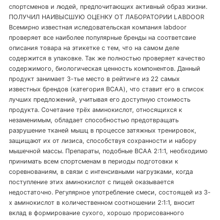
спортсменов и людей, предпочитающих активный образ жизни.
ПОЛУЧИЛ НАИВЫСШУЮ ОЦЕНКУ ОТ ЛАБОРАТОРИИ LABDOOR
Всемирно известная иследовательская компания labdoor
проверяет все наиболее популярные бренды на соответсвие
описания товара на этикетке с тем, что на самом деле
содержится в упаковке. Так же полностью проверяет качество
содержимого, биологическая ценность компонентов. Данный
продукт занимает 3-тье место в рейтинге из 22 самых
известных брендов (категория BCAA), что ставит его в список
лучших предложений, учитывая его доступную стоимость
продукта. Сочетание трёх аминокислот, относящихся к
незаменимым, обладает способностью предотвращать
разрушение тканей мышц в процессе затяжных тренировок,
защищают их от лизиса, способствуя сохранности и набору
мышечной массы. Препараты, подобные BCAA 2:1:1, необходимо
принимать всем спортсменам в периоды подготовки к
соревнованиям, в связи с интенсивными нагрузками, когда
поступление этих аминокислот с пищей оказывается
недостаточно. Регулярное употребление смеси, состоящей из 3-
х аминокислот в количественном соотношении 2:1:1, вносит
вклад в формирование сухого, хорошо прорисованного