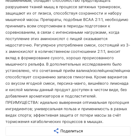
незаменимым, обладает способностью предотвращать
разрушение тканей мышц в процессе затяжных тренировок,
защищают их от лизиса, способствуя сохранности и набору
мышечной массы. Препараты, подобные BCAA 2:1:1, необходимо
принимать всем спортсменам в периоды подготовки к
соревнованиям, в связи с интенсивными нагрузками, когда
поступление этих аминокислот с пищей оказывается
недостаточно. Регулярное употребление смеси, состоящей из 3-
х аминокислот в количественном соотношении 2:1:1, вносит
вклад в формирование сухого, хорошо прорисованного
мышечного рельефа. В дополнительных исследованиях было
установлено, что сочетанный приём валина/изолейцина/лейцина
способствует сохранению запасов гликогена. Кроме вариантов
со вкусом ягодной смеси, персика-манго, вишнёвого лимонада
и кислой малины данный продукт доступен в чистом виде, без
добавления ароматизаторов и подсластителей.
ПРЕИМУЩЕСТВА: идеально выверенная оптимальная пропорция
ингредиентов; универсальная польза и применимость в разных
видах спорта; эффективная защита от потери массы за счёт
торможения катаболических процессов в мышцах.
Поделиться