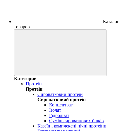
Каталог
товаров
Категории
Протеїн
Протеїн
Сироватковий протеїн
Сироватковий протеїн
Концентрат
Ізолят
Гідролізат
Суміш сироваткових білків
Казеїн і комплексні нічні протеїни