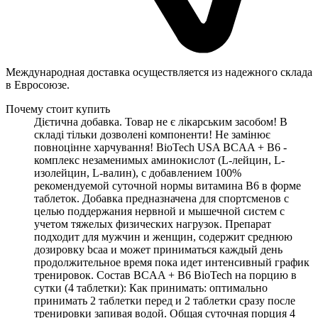
Международная доставка осуществляется из надежного склада
в Евросоюзе.
Почему стоит купить
Дієтична добавка. Товар не є лікарським засобом! В
складі тільки дозволені компоненти! Не замінює
повноцінне харчування! BioTech USA BCAA + B6 -
комплекс незаменимых аминокислот (L-лейцин, L-
изолейцин, L-валин), с добавлением 100%
рекомендуемой суточной нормы витамина B6 в форме
таблеток. Добавка предназначена для спортсменов с
целью поддержания нервной и мышечной систем с
учетом тяжелых физических нагрузок. Препарат
подходит для мужчин и женщин, содержит среднюю
дозировку bcaa и может приниматься каждый день
продолжительное время пока идет интенсивный график
тренировок. Состав BCAA + B6 BioTech на порцию в
сутки (4 таблетки): Как принимать: оптимально
принимать 2 таблетки перед и 2 таблетки сразу после
тренировки запивая водой. Общая суточная порция 4