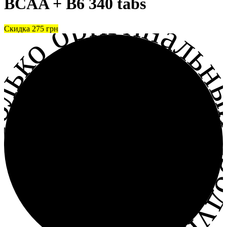
BCAA + B6 340 tabs
лько оригинальный прод
Скидка
275
грн