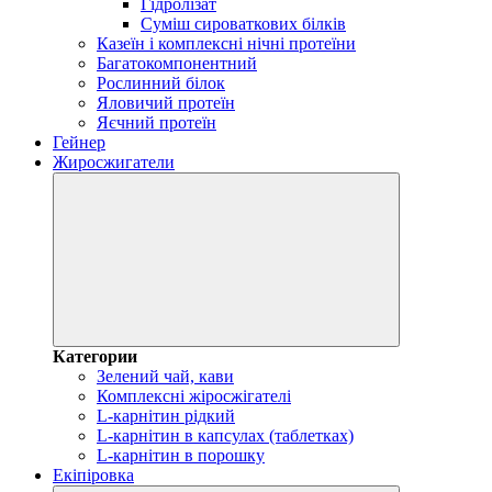
Гідролізат
Суміш сироваткових білків
Казеїн і комплексні нічні протеїни
Багатокомпонентний
Рослинний білок
Яловичий протеїн
Яєчний протеїн
Гейнер
Жиросжигатели
Категории
Зелений чай, кави
Комплексні жіросжігателі
L-карнітин рідкий
L-карнітин в капсулах (таблетках)
L-карнітин в порошку
Екіпіровка