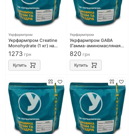
Укрфармпром
Укрфармпром
Укрфармпром Creatine
Укрфармпром GABA
Monohydrate (1 кг) на
(Гамма-аминомасляная
развес
кислота, ГАМК) (300
1273
820
грн
грн
грамм) на развес
Купить
Купить