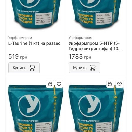
Укрфармпром
Укрфармпром
L-Taurine (1 кг) на развес
Укрфармпром 5-HTP (5-
Гидрокситриптофан) 100
грамм на развес
519
1783
грн
грн
Купить
Купить