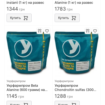
instant (1 кг) на развес
Alanine (1 кг) на развес
1344
1783
грн
грн
Купить
Купить
Укрфармпром
Укрфармпром
Укрфармпром Beta
Укрфармпром
Alanine (600 грамм) на
Chondroitin sulfas (300
развес
грамм) на развес
1145
1288
грн
грн
Купить
Купить