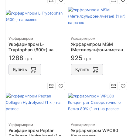
Укрфармпром
Укрфармпром
Укрфармпром L-
Укрфармпром MSM
Tryptophan (600г) на
(Метилсульфонилметан)
развес
(1 кг) на рзвес
1288
925
грн
грн
Купить
Купить
Укрфармпром
Укрфармпром
Укрфармпром Peptan
Укрфармпром WPC80
Collagen Hydrolyzed (1 кг)
Концентрат