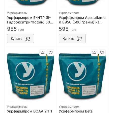
Укрфармпром
Укрфармпром
Укрфармпром 5-HTP (5-
Укрфармпром Acesulfame
Гидрокситриптофан) 50
K Е950 (500 грамм) на
грамм на развес
развес
955
595
грн
грн
Купить
Купить
Укрфармпром
Укрфармпром
Укрфармпром BCAA 2:1:1
Укрфармпром Beta