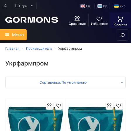
En
Ру
Укр
грн
Сравнение
Избранное
Корзина
Меню
Главная
Производитель
Укрфармпром
Укрфармпром
Сортировка: По умолчанию