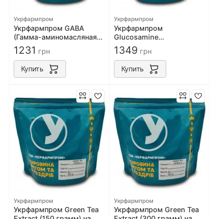
Укрфармпром
Укрфармпром
Укрфармпром GABA
Укрфармпром
(Гамма-аминомасляная
Glucosamine
кислота, ГАМК) (600
hydrochloride (500
1231
1349
грн
грн
грамм) на развес
грамм) на развес
Купить
Купить
Укрфармпром
Укрфармпром
Укрфармпром Green Tea
Укрфармпром Green Tea
Extract (150 грамм) на
Extract (300 грамм) на