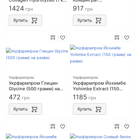
на развес
Сывороточного Белка
1424
917
грн
грн
80% (1 кг) на развес
Купить
Купить
Укрфармпром
Укрфармпром
Укрфармпром Глицин
Укрфармпром Йохимбе
Glycine (500 грамм) на
Yohimbe Extract (150
развес
грамм) на развес
472
1185
грн
грн
Купить
Купить