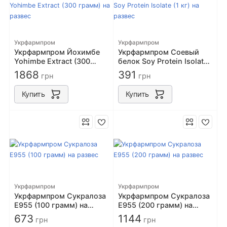
Укрфармпром
Укрфармпром
Укрфармпром Йохимбе
Укрфармпром Соевый
Yohimbe Extract (300
белок Soy Protein Isolate
грамм) на развес
(1 кг) на развес
1868
391
грн
грн
Купить
Купить
Укрфармпром
Укрфармпром
Укрфармпром Сукралоза
Укрфармпром Сукралоза
Е955 (100 грамм) на
Е955 (200 грамм) на
развес
развес
673
1144
грн
грн