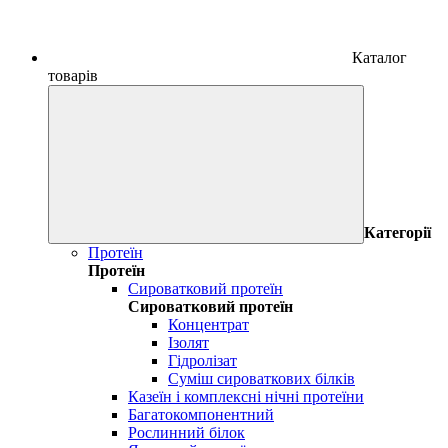
Каталог
товарів
Категорії
Протеїн
Протеїн
Сироватковий протеїн
Сироватковий протеїн
Концентрат
Ізолят
Гідролізат
Суміш сироваткових білків
Казеїн і комплексні нічні протеїни
Багатокомпонентний
Рослинний білок