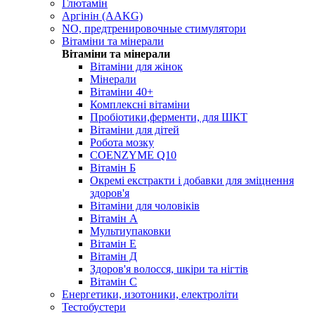
Глютамін
Аргінін (AAKG)
NO, предтренировочные стимулятори
Вітаміни та мінерали
Вітаміни та мінерали
Вітаміни для жінок
Мінерали
Вітаміни 40+
Комплексні вітаміни
Пробіотики,ферменти, для ШКТ
Вітаміни для дітей
Робота мозку
COENZYME Q10
Вітамін Б
Окремі екстракти і добавки для зміцнення
здоров'я
Вітаміни для чоловіків
Вітамін А
Мультиупаковки
Вітамін Е
Вітамін Д
Здоров'я волосся, шкіри та нігтів
Вітамін С
Енергетики, изотоники, електроліти
Тестобустери