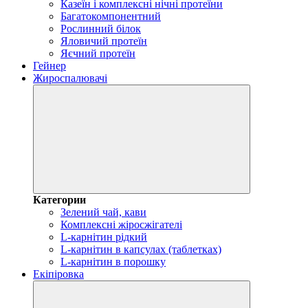
Казеїн і комплексні нічні протеїни
Багатокомпонентний
Рослинний білок
Яловичий протеїн
Яєчний протеїн
Гейнер
Жироспалювачі
Категории
Зелений чай, кави
Комплексні жіросжігателі
L-карнітин рідкий
L-карнітин в капсулах (таблетках)
L-карнітин в порошку
Екіпіровка