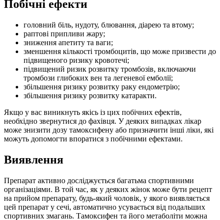
Побічні ефекти
головний біль, нудоту, блювання, діарею та втому;
раптові припливи жару;
зниження апетиту та ваги;
зменшення кількості тромбоцитів, що може призвести до
підвищеного ризику кровотечі;
підвищений ризик розвитку тромбозів, включаючи
тромбози глибоких вен та легеневої емболії;
збільшення ризику розвитку раку ендометрію;
збільшення ризику розвитку катаракти.
Якщо у вас виникнуть якісь із цих побічних ефектів,
необхідно звернутися до фахівця. У деяких випадках лікар
може знизити дозу тамоксифену або призначити інші ліки, які
можуть допомогти впоратися з побічними ефектами.
Виявлення
Препарат активно досліджується багатьма спортивними
організаціями. В той час, як у деяких жінок може бути рецепт
на прийом препарату, будь-який чоловік, у якого виявляється
цей препарат у сечі, автоматично усувається від подальших
спортивних змагань. Тамоксифен та його метаболіти можна