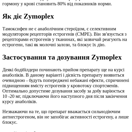
гормону у крові становить 80% від показників норми.
Як діє Zymoplex
Тамоксифен не є анаболічним стероїдом, є селективним
модулятором рецепторів естрогенів (СМРЕ). Він зв'язується з
рецепторами естрогенів у тканинах, які зазвичай реагують на
естрогени, такі як молочні залози, та блокує їх дію.
Застосування та дозування Zymoplex
Деякі бодібілдери починають прийом препарату ще на курсі
анаболіків. В даному варіанті і дієвість препарату виявиться
очевидною - будуть попереджені небажані ефекти, спричинені
підвищенням вмісту естрогенів у кровотоку спортсменів.
Оптимально допустиме дозування засобу за добу варіюється
10 -20 мг, підключаючи його наступного дня після закінчення
курсу анаболіків.
Незважаючи на те, що препарат вважається сильнодіючим
антиестрогеном, він не запобігає активності естрогену, а лише
блокує.