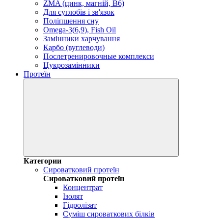
ZMA (цинк, магній, В6)
Для суглобів і зв'язок
Поліпшення сну
Omega-3(6,9), Fish Oil
Замінники харчування
Карбо (вуглеводи)
Послетренировочные комплекси
Цукрозамінники
Протеїн
Категории
Сироватковий протеїн
Сироватковий протеїн
Концентрат
Ізолят
Гідролізат
Суміш сироваткових білків