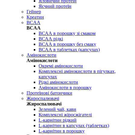
Яловичий протеїн
Яєчний протеїн
Гейнер
Креатин
BCAA
BCAA
ВСАА в порошку зі смаком
ВСАА рідкі
ВСАА в порошку без смаку
ВСАА в таблетках (капсулах)
Амінокислоти
Амінокислоти
Окремі амінокислоти
Комплексні амінокислоти в пігулках,
капсулах
Рідкі амінокислоти
Амінокислоти в порошку
Протеїнові батончики
Жироспалювачі
Жироспалювачі
Зелений чай, кави
Комплексні жіросжігателі
L-карнітин рідкий
L-карнітин в капсулах (таблетках)
L-карнітин в порошку