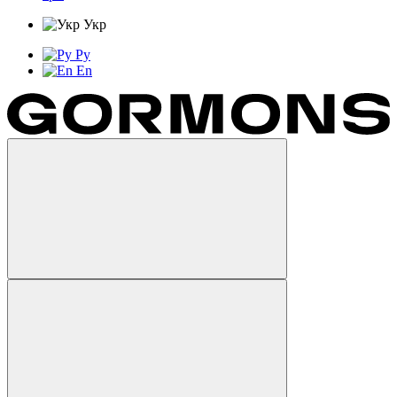
Укр
Ру
En