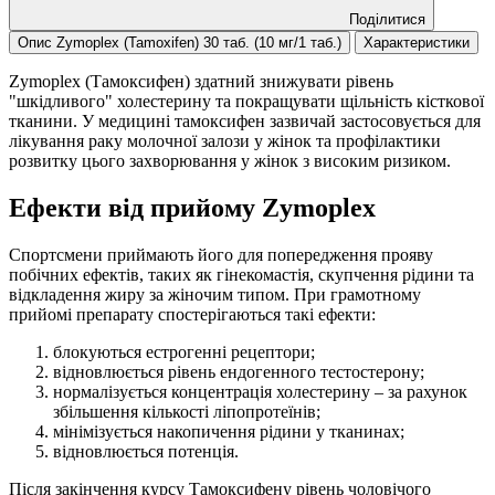
Поділитися
Опис Zymoplex (Tamoxifen) 30 таб. (10 мг/1 таб.)
Характеристики
Zymoplex (Тамоксифен) здатний знижувати рівень
"шкідливого" холестерину та покращувати щільність кісткової
тканини. У медицині тамоксифен зазвичай застосовується для
лікування раку молочної залози у жінок та профілактики
розвитку цього захворювання у жінок з високим ризиком.
Ефекти від прийому Zymoplex
Спортсмени приймають його для попередження прояву
побічних ефектів, таких як гінекомастія, скупчення рідини та
відкладення жиру за жіночим типом. При грамотному
прийомі препарату спостерігаються такі ефекти:
блокуються естрогенні рецептори;
відновлюється рівень ендогенного тестостерону;
нормалізується концентрація холестерину – за рахунок
збільшення кількості ліпопротеїнів;
мінімізується накопичення рідини у тканинах;
відновлюється потенція.
Після закінчення курсу Тамоксифену рівень чоловічого