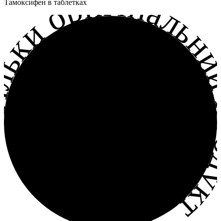
льки оригінальний прод
Тамоксифен в таблетках