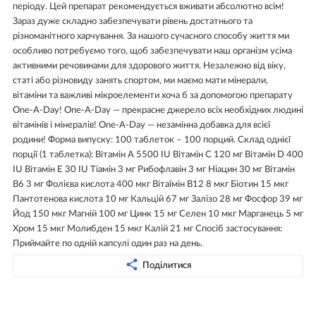
періоду. Цей препарат рекомендується вживати абсолютно всім!
Зараз дуже складно забезпечувати рівень достатнього та
різноманітного харчування. За нашого сучасного способу життя ми
особливо потребуємо того, щоб забезпечувати наш організм усіма
активними речовинами для здорового життя. Незалежно від віку,
статі або різновиду занять спортом, ми маємо мати мінерали,
вітаміни та важливі мікроелементи хоча б за допомогою препарату
One-A-Day! One-A-Day — прекрасне джерело всіх необхідних людині
вітамінів і мінералів! One-A-Day — незамінна добавка для всієї
родини! Форма випуску: 100 таблеток – 100 порций. Склад однієї
порції (1 таблетка): Вітамін А 5500 IU Вітамін C 120 мг Вітамін D 400
IU Вітамін Е 30 IU Тіамін 3 мг Рибофлавін 3 мг Ніацин 30 мг Вітамін
В6 3 мг Фолієва кислота 400 мкг Вітаїмін В12 8 мкг Біотин 15 мкг
Пантотенова кислота 10 мг Кальцій 67 мг Залізо 28 мг Фосфор 39 мг
Йод 150 мкг Магній 100 мг Цинк 15 мг Селен 10 мкг Марганець 5 мг
Хром 15 мкг Молибден 15 мкг Калій 21 мг Спосіб застосування:
Приймайте по одній капсулі один раз на день.
Поділитися