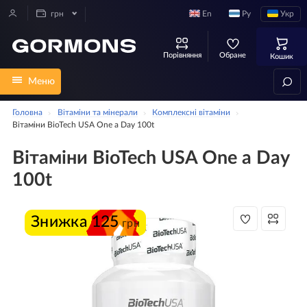
En
Ру
Укр
грн
Порівняння
Обране
Кошик
Меню
Головна
Вітаміни та мінерали
Комплексні вітаміни
Вітаміни BioTech USA One a Day 100t
Вітаміни BioTech USA One a Day
100t
Знижка
125
грн