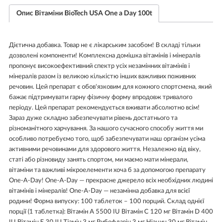
Опис Вітаміни BioTech USA One a Day 100t
Дієтична добавка. Товар не є лікарським засобом! В складі тільки
дозволені компоненти! Комплексна домішка вітамінів і мінералів
пропонує високоефективний спектр усіх незамінних вітамінів і
мінералів разом із великою кількістю інших важливих поживних
речовин. Цей препарат є обов'язковим для кожного спортсмена, який
бажає підтримувати гарну фізичну форму впродовж тривалого
періоду. Цей препарат рекомендується вживати абсолютно всім!
Зараз дуже складно забезпечувати рівень достатнього та
різноманітного харчування. За нашого сучасного способу життя ми
особливо потребуємо того, щоб забезпечувати наш організм усіма
активними речовинами для здорового життя. Незалежно від віку,
статі або різновиду занять спортом, ми маємо мати мінерали,
вітаміни та важливі мікроелементи хоча б за допомогою препарату
One-A-Day! One-A-Day — прекрасне джерело всіх необхідних людині
вітамінів і мінералів! One-A-Day — незамінна добавка для всієї
родини! Форма випуску: 100 таблеток – 100 порций. Склад однієї
порції (1 таблетка): Вітамін А 5500 IU Вітамін C 120 мг Вітамін D 400
IU Вітамін Е 30 IU Тіамін 3 мг Рибофлавін 3 мг Ніацин 30 мг Вітамін