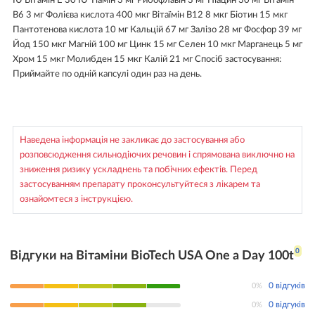
В6 3 мг Фолієва кислота 400 мкг Вітаїмін В12 8 мкг Біотин 15 мкг
Пантотенова кислота 10 мг Кальцій 67 мг Залізо 28 мг Фосфор 39 мг
Йод 150 мкг Магній 100 мг Цинк 15 мг Селен 10 мкг Марганець 5 мг
Хром 15 мкг Молибден 15 мкг Калій 21 мг Спосіб застосування:
Приймайте по одній капсулі один раз на день.
Наведена інформація не закликає до застосування або
розповсюдження сильнодіючих речовин і спрямована виключно на
зниження ризику ускладнень та побічних ефектів. Перед
застосуванням препарату проконсультуйтеся з лікарем та
ознайомтеся з інструкцією.
0
Відгуки на Вітаміни BioTech USA One a Day 100t
0%
0 відгуків
0%
0 відгуків