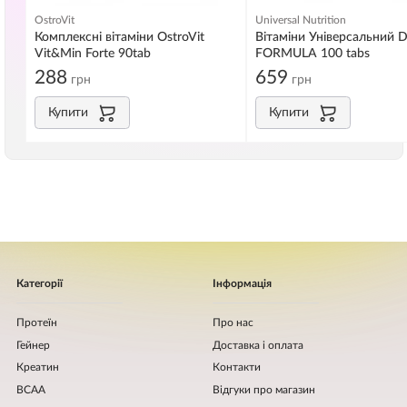
OstroVit
Universal Nutrition
Комплексні вітаміни OstroVit
Вітаміни Універсальний 
Vit&Min Forte 90tab
FORMULA 100 tabs
288
659
грн
грн
Купити
Купити
Категорії
Інформація
Протеїн
Про нас
Гейнер
Доставка і оплата
Креатин
Контакти
BCAA
Відгуки про магазин