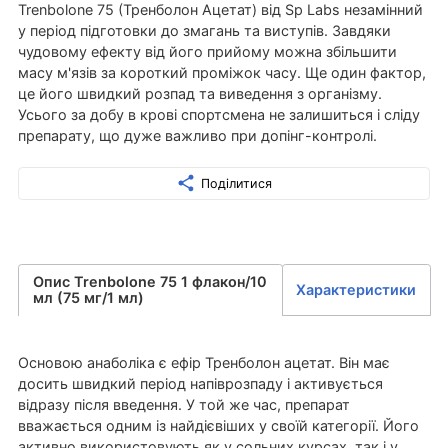
Trenbolone 75 (Тренболон Ацетат) від Sp Labs незамінний
у період підготовки до змагань та виступів. Завдяки
чудовому ефекту від його прийому можна збільшити
масу м'язів за короткий проміжок часу. Ще один фактор,
це його швидкий розпад та виведення з організму.
Усього за добу в крові спортсмена не залишиться і сліду
препарату, що дуже важливо при допінг-контролі.
Поділитися
Опис Trenbolone 75 1 флакон/10
Характеристики
мл (75 мг/1 мл)
Основою анаболіка є ефір Тренболон ацетат. Він має
досить швидкий період напіврозпаду і активується
відразу після введення. У той же час, препарат
вважається одним із найдієвіших у своїй категорії. Його
активно використовують як у сольних курсах, так і у