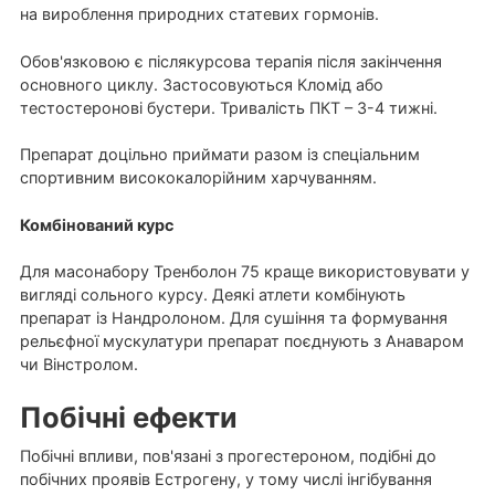
на вироблення природних статевих гормонів.
Обов'язковою є післякурсова терапія після закінчення
основного циклу. Застосовуються Кломід або
тестостеронові бустери. Тривалість ПКТ – 3-4 тижні.
Препарат доцільно приймати разом із спеціальним
спортивним висококалорійним харчуванням.
Комбінований курс
Для масонабору Тренболон 75 краще використовувати у
вигляді сольного курсу. Деякі атлети комбінують
препарат із Нандролоном. Для сушіння та формування
рельєфної мускулатури препарат поєднують з Анаваром
чи Вінстролом.
Побічні ефекти
Побічні впливи, пов'язані з прогестероном, подібні до
побічних проявів Естрогену, у тому числі інгібування