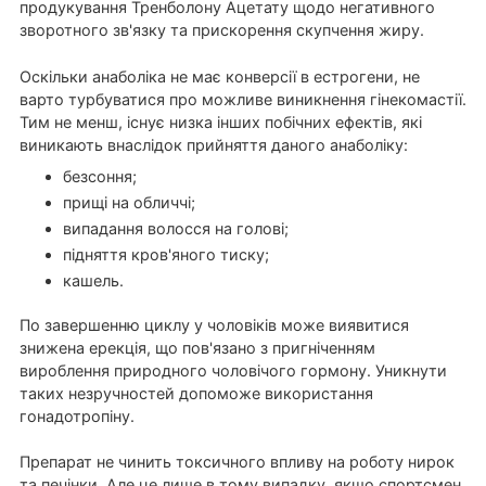
продукування Тренболону Ацетату щодо негативного
зворотного зв'язку та прискорення скупчення жиру.
Оскільки анаболіка не має конверсії в естрогени, не
варто турбуватися про можливе виникнення гінекомастії.
Тим не менш, існує низка інших побічних ефектів, які
виникають внаслідок прийняття даного анаболіку:
безсоння;
прищі на обличчі;
випадання волосся на голові;
підняття кров'яного тиску;
кашель.
По завершенню циклу у чоловіків може виявитися
знижена ерекція, що пов'язано з пригніченням
вироблення природного чоловічого гормону. Уникнути
таких незручностей допоможе використання
гонадотропіну.
Препарат не чинить токсичного впливу на роботу нирок
та печінки. Але це лише в тому випадку, якщо спортсмен