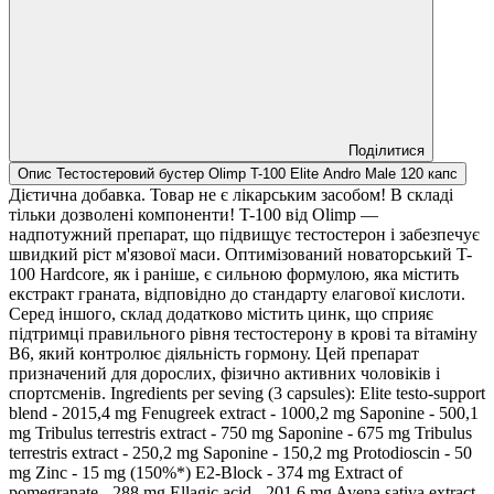
Поділитися
Опис Тестостеровий бустер Olimp T-100 Elite Andro Male 120 капс
Дієтична добавка. Товар не є лікарським засобом! В складі
тільки дозволені компоненти! T-100 від Olimp —
надпотужний препарат, що підвищує тестостерон і забезпечує
швидкий ріст м'язової маси. Оптимізований новаторський T-
100 Hardcore, як і раніше, є сильною формулою, яка містить
екстракт граната, відповідно до стандарту елагової кислоти.
Серед іншого, склад додатково містить цинк, що сприяє
підтримці правильного рівня тестостерону в крові та вітаміну
В6, який контролює діяльність гормону. Цей препарат
призначений для дорослих, фізично активних чоловіків і
спортсменів. Ingredients per seving (3 capsules): Elite testo-support
blend - 2015,4 mg Fenugreek extract - 1000,2 mg Saponine - 500,1
mg Tribulus terrestris extract - 750 mg Saponine - 675 mg Tribulus
terrestris extract - 250,2 mg Saponine - 150,2 mg Protodioscin - 50
mg Zinc - 15 mg (150%*) E2-Block - 374 mg Extract of
pomegranate - 288 mg Ellagic acid - 201,6 mg Avena sativa extract -