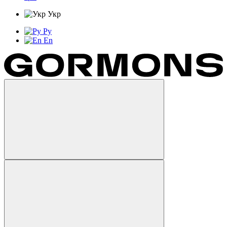
Укр
Ру
En