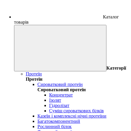
Каталог
товарів
Категорії
Протеїн
Протеїн
Сироватковий протеїн
Сироватковий протеїн
Концентрат
Ізолят
Гідролізат
Суміш сироваткових білків
Казеїн і комплексні нічні протеїни
Багатокомпонентний
Рослинний білок