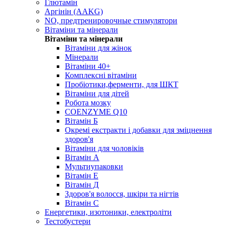
Глютамін
Аргінін (AAKG)
NO, предтренировочные стимулятори
Вітаміни та мінерали
Вітаміни та мінерали
Вітаміни для жінок
Мінерали
Вітаміни 40+
Комплексні вітаміни
Пробіотики,ферменти, для ШКТ
Вітаміни для дітей
Робота мозку
COENZYME Q10
Вітамін Б
Окремі екстракти і добавки для зміцнення
здоров'я
Вітаміни для чоловіків
Вітамін А
Мультиупаковки
Вітамін Е
Вітамін Д
Здоров'я волосся, шкіри та нігтів
Вітамін С
Енергетики, изотоники, електроліти
Тестобустери