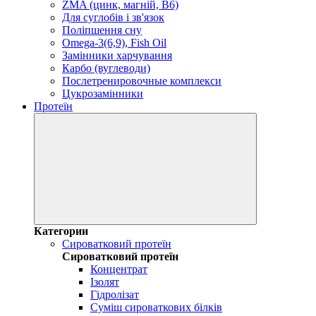
ZMA (цинк, магній, В6)
Для суглобів і зв'язок
Поліпшення сну
Omega-3(6,9), Fish Oil
Замінники харчування
Карбо (вуглеводи)
Послетренировочные комплекси
Цукрозамінники
Протеїн
Категории
Сироватковий протеїн
Сироватковий протеїн
Концентрат
Ізолят
Гідролізат
Суміш сироваткових білків