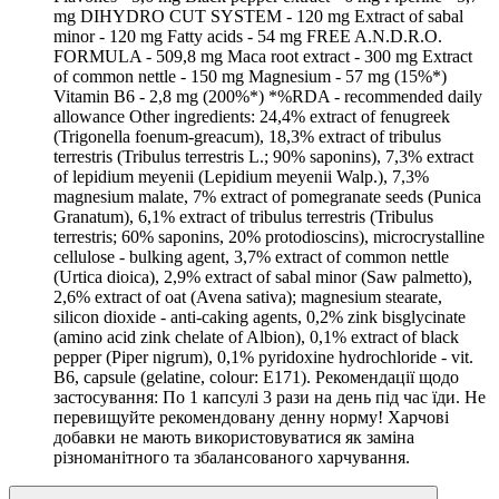
mg DIHYDRO CUT SYSTEM - 120 mg Extract of sabal
minor - 120 mg Fatty acids - 54 mg FREE A.N.D.R.O.
FORMULA - 509,8 mg Maca root extract - 300 mg Extract
of common nettle - 150 mg Magnesium - 57 mg (15%*)
Vitamin B6 - 2,8 mg (200%*) *%RDA - recommended daily
allowance Other ingredients: 24,4% extract of fenugreek
(Trigonella foenum-greacum), 18,3% extract of tribulus
terrestris (Tribulus terrestris L.; 90% saponins), 7,3% extract
of lepidium meyenii (Lepidium meyenii Walp.), 7,3%
magnesium malate, 7% extract of pomegranate seeds (Punica
Granatum), 6,1% extract of tribulus terrestris (Tribulus
terrestris; 60% saponins, 20% protodioscins), microcrystalline
cellulose - bulking agent, 3,7% extract of common nettle
(Urtica dioica), 2,9% extract of sabal minor (Saw palmetto),
2,6% extract of oat (Avena sativa); magnesium stearate,
silicon dioxide - anti-caking agents, 0,2% zink bisglycinate
(amino acid zink chelate of Albion), 0,1% extract of black
pepper (Piper nigrum), 0,1% pyridoxine hydrochloride - vit.
B6, capsule (gelatine, colour: E171). Рекомендації щодо
застосування: По 1 капсулі 3 рази на день під час їди. Не
перевищуйте рекомендовану денну норму! Харчові
добавки не мають використовуватися як заміна
різноманітного та збалансованого харчування.