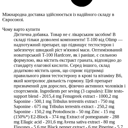
Міжнародна доставка здійснюється із надійного складу в
Євросоюзі.
Чому варто купити
Дієтична добавка. Товар не є лікарським засобом! В
складі тільки дозволені компоненти! T-100 від Olimp —
надпотужний препарат, що підвищує тестостерон і
забезпечує швидкий ріст м'язової маси. Оптимізований
новаторський T-100 Hardcore, як і раніше, є сильною
формулою, яка містить екстракт граната, відповідно до
стандарту елагової кислоти. Серед іншого, склад
додатково містить цинк, що сприяє підтримці
правильного рівня тестостерону в крові та вітаміну В6,
який контролює діяльність гормону. Цей препарат
призначений для дорослих, фізично активних чоловіків і
спортсменів. Ingredients per seving (3 capsules): Elite testo-
support blend - 2015,4 mg Fenugreek extract - 1000,2 mg
Saponine - 500,1 mg Tribulus terrestris extract - 750 mg
Saponine - 675 mg Tribulus terrestris extract - 250,2 mg
Saponine - 150,2 mg Protodioscin - 50 mg Zinc - 15 mg
(150%*) E2-Block - 374 mg Extract of pomegranate - 288
mg Ellagic acid - 201,6 mg Avena sativa extract - 80 mg
Flavones - 5,6 mg Black pepper extract - 6 mg Piperine - 5,7