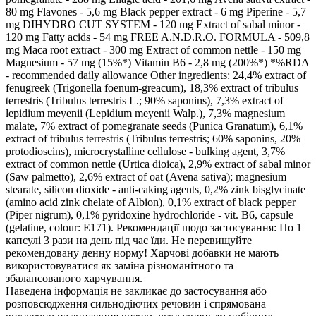
80 mg Flavones - 5,6 mg Black pepper extract - 6 mg Piperine - 5,7
mg DIHYDRO CUT SYSTEM - 120 mg Extract of sabal minor -
120 mg Fatty acids - 54 mg FREE A.N.D.R.O. FORMULA - 509,8
mg Maca root extract - 300 mg Extract of common nettle - 150 mg
Magnesium - 57 mg (15%*) Vitamin B6 - 2,8 mg (200%*) *%RDA
- recommended daily allowance Other ingredients: 24,4% extract of
fenugreek (Trigonella foenum-greacum), 18,3% extract of tribulus
terrestris (Tribulus terrestris L.; 90% saponins), 7,3% extract of
lepidium meyenii (Lepidium meyenii Walp.), 7,3% magnesium
malate, 7% extract of pomegranate seeds (Punica Granatum), 6,1%
extract of tribulus terrestris (Tribulus terrestris; 60% saponins, 20%
protodioscins), microcrystalline cellulose - bulking agent, 3,7%
extract of common nettle (Urtica dioica), 2,9% extract of sabal minor
(Saw palmetto), 2,6% extract of oat (Avena sativa); magnesium
stearate, silicon dioxide - anti-caking agents, 0,2% zink bisglycinate
(amino acid zink chelate of Albion), 0,1% extract of black pepper
(Piper nigrum), 0,1% pyridoxine hydrochloride - vit. B6, capsule
(gelatine, colour: E171). Рекомендації щодо застосування: По 1
капсулі 3 рази на день під час їди. Не перевищуйте
рекомендовану денну норму! Харчові добавки не мають
використовуватися як заміна різноманітного та
збалансованого харчування.
Наведена інформація не закликає до застосування або
розповсюдження сильнодіючих речовин і спрямована