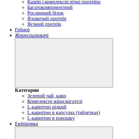
Казеїн і комплексні нічні протеїни
Багатокомпонентний
Рослинний білок
Яловичий протеїн
Яєчний протеїн
Гейнер
Жироспалювачі
Категории
Зелений чай, кави
Комплексні жіросжігателі
L-карнітин рідкий
L-карнітин в капсулах (таблетках)
L-карнітин в порошку
Екіпіровка