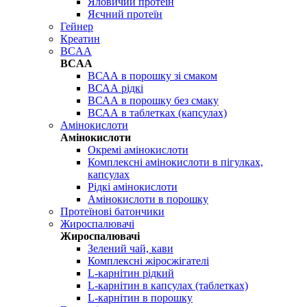
Яловичий протеїн
Яєчний протеїн
Гейнер
Креатин
BCAA
BCAA
ВСАА в порошку зі смаком
ВСАА рідкі
ВСАА в порошку без смаку
ВСАА в таблетках (капсулах)
Амінокислоти
Амінокислоти
Окремі амінокислоти
Комплексні амінокислоти в пігулках,
капсулах
Рідкі амінокислоти
Амінокислоти в порошку
Протеїнові батончики
Жироспалювачі
Жироспалювачі
Зелений чай, кави
Комплексні жіросжігателі
L-карнітин рідкий
L-карнітин в капсулах (таблетках)
L-карнітин в порошку