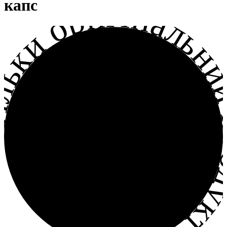
льки оригінальний прод
капс