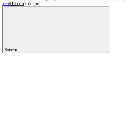
таб
914
грн
755
грн
Купити