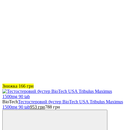
Знижка
166
грн
BioTech
Тестостеровий бустер BioTech USA Tribulus Maximus
1500mg 90 tab
953
грн
788
грн