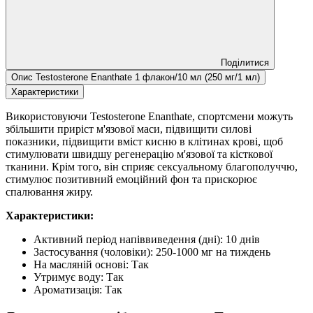
Поділитися
Опис Testosterone Enanthate 1 флакон/10 мл (250 мг/1 мл)
Характеристики
Використовуючи Testosterone Enanthate, спортсмени можуть
збільшити приріст м'язової маси, підвищити силові
показники, підвищити вміст кисню в клітинах крові, щоб
стимулювати швидшу регенерацію м'язової та кісткової
тканини. Крім того, він сприяє сексуальному благополуччю,
стимулює позитивний емоційний фон та прискорює
спалювання жиру.
Характеристики:
Активний період напіввиведення (дні): 10 днів
Застосування (чоловіки): 250-1000 мг на тиждень
На масляній основі: Так
Утримує воду: Так
Ароматизація: Так