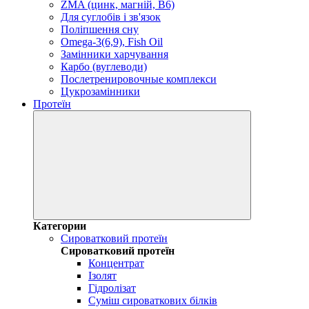
ZMA (цинк, магній, В6)
Для суглобів і зв'язок
Поліпшення сну
Omega-3(6,9), Fish Oil
Замінники харчування
Карбо (вуглеводи)
Послетренировочные комплекси
Цукрозамінники
Протеїн
Категории
Сироватковий протеїн
Сироватковий протеїн
Концентрат
Ізолят
Гідролізат
Суміш сироваткових білків