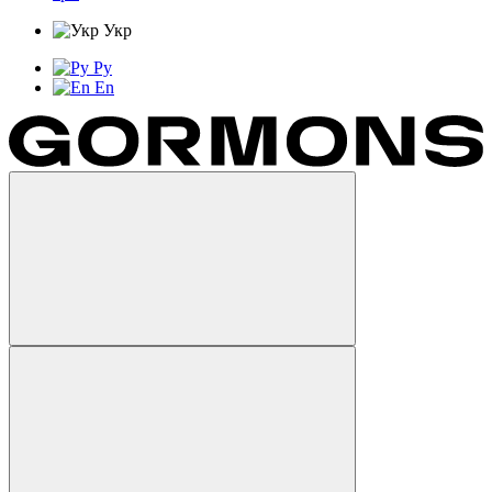
Укр
Ру
En