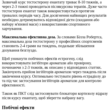
Зазвичай курс тестостерону енантату триває 8-10 тижнів, а
через 2-3 тижні проводиться післякурсова терапія. Дуже часто
тестостерон енантат також використовується протягом
тривалих періодів часу. Для досягнення найвищих результатів
необхідно дотримуватись відповідної дієти (скидання або
набору м'язової маси) з використанням спортивного
харчування.
Максимальна ефективна доза.
За словами Білла Робертса,
максимальна доза тестостерону у професійних спортсменів
становить 2-4 грами на тиждень, подальше збільшення
дозування безглуздо.
Щоб уникнути побічних ефектів естрогену, слід
використовувати інгібітори ароматази або провірону,
починаючи з 2-3 тижнів, як описано у відповідних статтях.
Закінчують прийом інгібіторів ароматази через тиждень після
закінчення курсу. Оптимально тестувати рівень естрадіолу до
та під час застосування інгібіторів ароматази для контролю
ефективності.
Також як ПКТ слід застосовувати блокатори кортизолу відразу
після курсу енантату, щоб зберегти набрану вагу.
Побічні ефекти