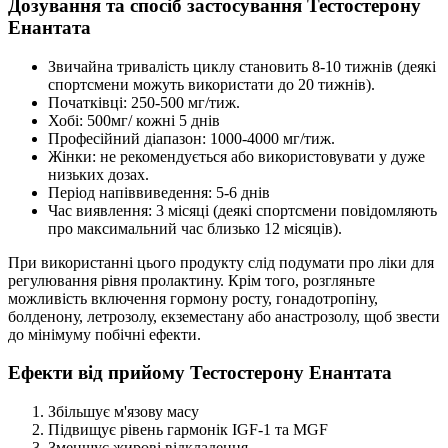
Дозування та спосіб застосування Тестостерону
Енантата
Звичайна тривалість циклу становить 8-10 тижнів (деякі
спортсмени можуть використати до 20 тижнів).
Початківці: 250-500 мг/тиж.
Хобі: 500мг/ кожні 5 днів
Професійний діапазон: 1000-4000 мг/тиж.
Жінки: не рекомендується або використовувати у дуже
низьких дозах.
Період напіввиведення: 5-6 днів
Час виявлення: 3 місяці (деякі спортсмени повідомляють
про максимальний час близько 12 місяців).
При використанні цього продукту слід подумати про ліки для
регулювання рівня пролактину. Крім того, розгляньте
можливість включення гормону росту, гонадотропіну,
болденону, летрозолу, екземестану або анастрозолу, щоб звести
до мінімуму побічні ефекти.
Ефекти від прийому Тестостерону Енантата
Збільшує м'язову масу
Підвищує рівень гармонік IGF-1 та MGF
Зменшує жирові відкладення