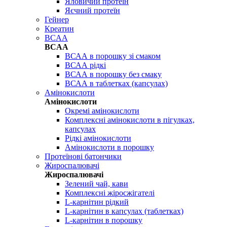
Яловичий протеїн
Яєчний протеїн
Гейнер
Креатин
BCAA
BCAA
ВСАА в порошку зі смаком
ВСАА рідкі
ВСАА в порошку без смаку
ВСАА в таблетках (капсулах)
Амінокислоти
Амінокислоти
Окремі амінокислоти
Комплексні амінокислоти в пігулках,
капсулах
Рідкі амінокислоти
Амінокислоти в порошку
Протеїнові батончики
Жироспалювачі
Жироспалювачі
Зелений чай, кави
Комплексні жіросжігателі
L-карнітин рідкий
L-карнітин в капсулах (таблетках)
L-карнітин в порошку