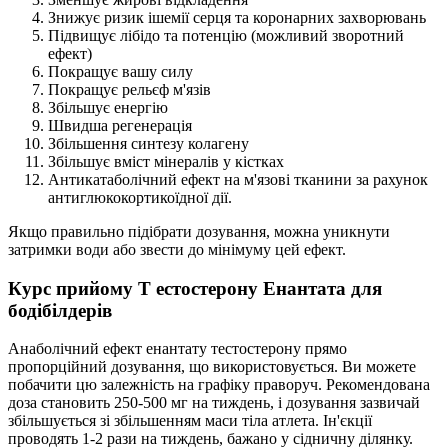
Знижує ризик ішемії серця та коронарних захворювань
Підвищує лібідо та потенцію (можливий зворотний
ефект)
Покращує вашу силу
Покращує рельєф м'язів
Збільшує енергію
Швидша регенерація
Збільшення синтезу колагену
Збільшує вміст мінералів у кістках
Антикатаболічний ефект на м'язові тканини за рахунок
антиглюкокортикоїдної дії.
Якщо правильно підібрати дозування, можна уникнути
затримки води або звести до мінімуму цей ефект.
Курс прийому T естостерону Енантата для
бодібілдерів
Анаболічний ефект енантату тестостерону прямо
пропорційний дозування, що використовується. Ви можете
побачити цю залежність на графіку праворуч. Рекомендована
доза становить 250-500 мг на тиждень, і дозування зазвичай
збільшується зі збільшенням маси тіла атлета. Ін'єкції
проводять 1-2 рази на тиждень, бажано у сідничну ділянку.