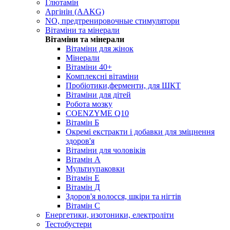
Глютамін
Аргінін (AAKG)
NO, предтренировочные стимулятори
Вітаміни та мінерали
Вітаміни та мінерали
Вітаміни для жінок
Мінерали
Вітаміни 40+
Комплексні вітаміни
Пробіотики,ферменти, для ШКТ
Вітаміни для дітей
Робота мозку
COENZYME Q10
Вітамін Б
Окремі екстракти і добавки для зміцнення
здоров'я
Вітаміни для чоловіків
Вітамін А
Мультиупаковки
Вітамін Е
Вітамін Д
Здоров'я волосся, шкіри та нігтів
Вітамін С
Енергетики, изотоники, електроліти
Тестобустери