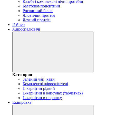
Казеїн і комплексні нічні протеїни
Багатокомпонентний
Рослинний білок
Яловичий протеїн
Яєчний протеїн
Гейнер
Жироспалювачі
Категории
Зелений чай, кави
Комплексні жіросжігателі
L-карнітин рідкий
L-карнітин в капсулах (таблетках)
L-карнітин в порошку
Екіпіровка