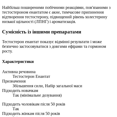
Найбільш поширеними побічними реакціями, пов'язаними з
тестостероном енантатом є акне, тимчасове припинення
відтворення тестостерону, підвищений рівень холестерину
низької щільності (ЛПНГ) і ароматизація.
Сумісність із іншими препаратами
Тестостерон енантат показує відмінні результати і може
безпечно застосовуватися з довгими ефірами та гормоном
росту.
Характеристики
Активна речовина
Тестостерон Eнантат
Призначення
Збільшення сили, Набір загальної маси
Підходить новачкам
Так (мінімальне дозування)
Підходить чоловікам після 50 років
Так
Підходить жінкам після 50 років