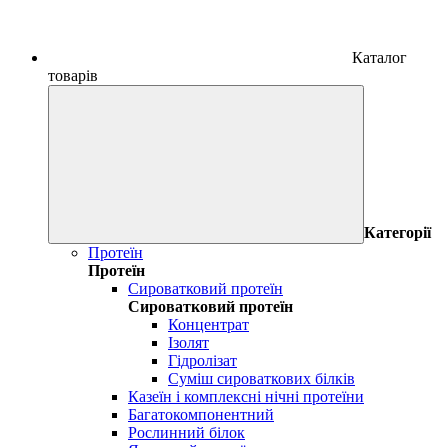
Каталог
товарів
Категорії
Протеїн
Протеїн
Сироватковий протеїн
Сироватковий протеїн
Концентрат
Ізолят
Гідролізат
Суміш сироваткових білків
Казеїн і комплексні нічні протеїни
Багатокомпонентний
Рослинний білок