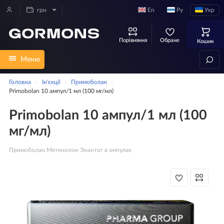
En
Ру
Укр
грн
Порівняння
Обране
Кошик
Меню
Головна
Ін'єкції
Примоболан
Primobolan 10 ампул/1 мл (100 мг/мл)
Primobolan 10 ампул/1 мл (100
мг/мл)
Примоболан Метенолон Энантат в ампулах