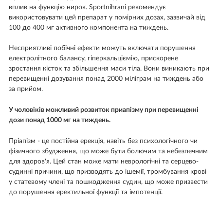
вплив на функцію нирок. Sportnihrani рекомендує
використовувати цей препарат у помірних дозах, зазвичай від
100 до 400 мг активного компонента на тиждень.
Несприятливі побічні ефекти можуть включати порушення
електролітного балансу, гіперкальціємію, прискорене
зростання кісток та збільшення маси тіла. Вони виникають при
перевищенні дозування понад 2000 міліграм на тиждень або
за прийом.
У чоловіків можливий розвиток приапізму при перевищенні
дози понад 1000 мг на тиждень.
Пріапізм - це постійна ерекція, навіть без психологічного чи
фізичного збудження, що може бути болючим та небезпечним
для здоров'я. Цей стан може мати неврологічні та серцево-
судинні причини, що призводять до ішемії, тромбування крові
у статевому члені та пошкодження судин, що може призвести
до порушення еректильної функції та імпотенції.