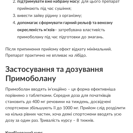
підтримувати вже набрану масу
: для цього препарат
приймають під час сушіння;
вивести зайву рідину з організму;
допомагає сформувати гарний рельєф та венозну
окресленість м'язів
– затребувана властивість
примоболану під час підготовки до змагань.
Після припинення прийому ефект відкату мінімальний.
Препарат практично не впливає на лібідо.
Застосування та дозування
Примоболану
Примоболан вводять ін'єкційно – ця форма ефективніша
порівняно з таблетками. Середня доза для початківців
становить до 400 мг речовини на тиждень, досвідчені
спортсмени збільшують її до 1000 мг. Прийом слід розділити
на кілька рівних частин, хоча деякі спортсмени вводять усю
дозу за один раз. Тривалість курсу – 8 тижнів.
Комбінований курс