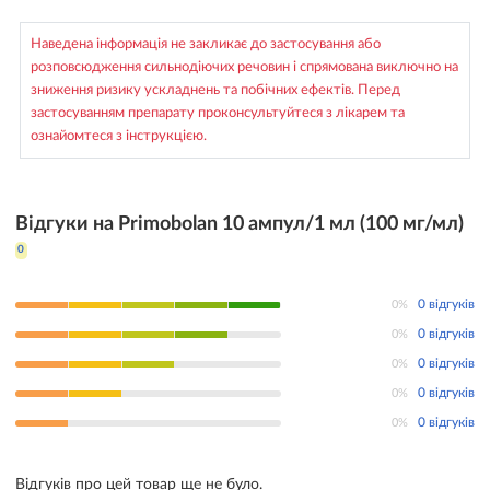
Наведена інформація не закликає до застосування або
розповсюдження сильнодіючих речовин і спрямована виключно на
зниження ризику ускладнень та побічних ефектів. Перед
застосуванням препарату проконсультуйтеся з лікарем та
ознайомтеся з інструкцією.
Відгуки на Primobolan 10 ампул/1 мл (100 мг/мл)
0
0%
0 відгуків
0%
0 відгуків
0%
0 відгуків
0%
0 відгуків
0%
0 відгуків
Відгуків про цей товар ще не було.