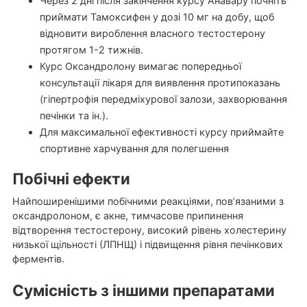
Через 2 дні після закінчення курсу Анавару почніть
приймати Тамоксифен у дозі 10 мг на добу, щоб
відновити вироблення власного тестостерону
протягом 1-2 тижнів.
Курс Оксандролону вимагає попередньої
консультації лікаря для виявлення протипоказань
(гіпертрофія передміхурової залози, захворювання
печінки та ін.).
Для максимальної ефективності курсу приймайте
спортивне харчування для полегшення
Побічні ефекти
Найпоширенішими побічними реакціями, пов’язаними з
оксандролоном, є акне, тимчасове припинення
відтворення тестостерону, високий рівень холестерину
низької щільності (ЛПНЩ) і підвищення рівня печінкових
ферментів.
Сумісність з іншими препаратами