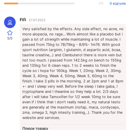
0%
0 відгуків
Fifi
27.07.2022
Very satisfied by the effects. Any side effect, no acne, no
more alopecia, no rage... Work almost like a placebo but i
5/5
gain a lot of strength while maintaining a lot of muscle. I
passed from 75kg to 78/79kg - 8/9%- 1m76. With good
sport nutrition (arginin, l glutamin, d aspartic acid, bcaa,
taurine creatine,..) and Clenbuterol there is more vein but
not too much. I passed from 142.5kg on bench to 155kg
and 135kg for 6 clean reps. 1 to 2 weeks to finish the
cycle so i hope for 160kg. Week 1, 20mg. Week 2, 30mg.
Week 3, 40mg. Week 4, 50mg. Week 5, 60mg to the
finish. I take 3 pills in the morning, 2 at 2pm and 1 at 8pm
+- and i sleep very well. Before the sleep i take gaba, l
tryptophane and l theanine so they help a lot. 2/3 days
after i will take Tamoxifen for 1/2 week 10mg to be sure
even if i think that i don't really need it, my natural testo
are generally at the maximum (nofap, maca, cordyceps,
zma, omega 3, high intesity training,..). Thank you for the
website and services.
Плюси товару