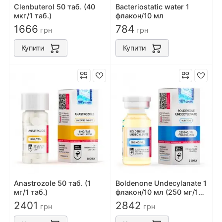
Clenbuterol 50 таб. (40
Bacteriostatic water 1
мкг/1 таб.)
флакон/10 мл
1666
784
грн
грн
Купити
Купити
Anastrozole 50 таб. (1
Boldenone Undecylanate 1
мг/1 таб.)
флакон/10 мл (250 мг/1
мл)
2401
2842
грн
грн